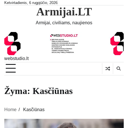
Skip
Ketvirtadienis, 6 rugpjūčio, 2026
Armijai.LT
to
content
Armijai, civiliams, naujienos
webstudio.lt
Žyma:
Kasčiūnas
Home
Kasčiūnas