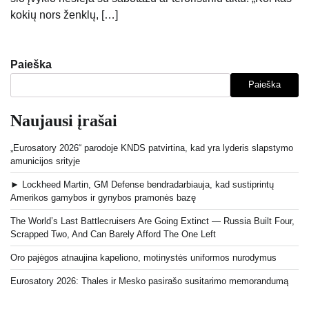
kokių nors ženklų, […]
Paieška
Paieška
Naujausi įrašai
„Eurosatory 2026“ parodoje KNDS patvirtina, kad yra lyderis slapstymo
amunicijos srityje
► Lockheed Martin, GM Defense bendradarbiauja, kad sustiprintų
Amerikos gamybos ir gynybos pramonės bazę
The World’s Last Battlecruisers Are Going Extinct — Russia Built Four,
Scrapped Two, And Can Barely Afford The One Left
Oro pajėgos atnaujina kapeliono, motinystės uniformos nurodymus
Eurosatory 2026: Thales ir Mesko pasirašo susitarimo memorandumą