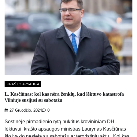
KRAŠTO APSAUGA
L. Kasčiūnas: kol kas nėra ženklų, kad lėktuvo katastrofa
Vilniuje susijusi su sabotažu
27 Gruodžio, 2024
0
Sostinėje pirmadienio rytą nukritus krovininiam DHL
lėktuvui, krašto apsaugos ministras Laurynas Kasčiūnas
šio įvykio nesieja su sabotažu ar teroristiniu aktu. „Kol kas