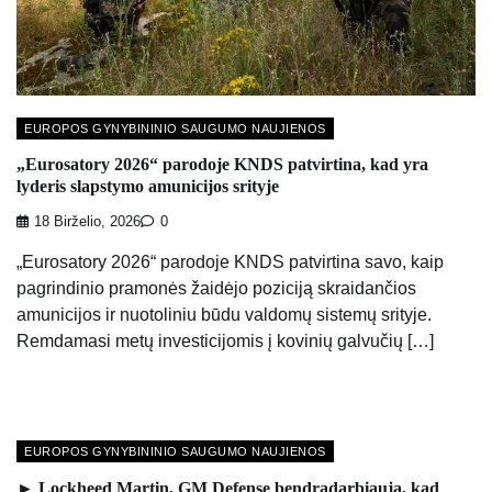
EUROPOS GYNYBININIO SAUGUMO NAUJIENOS
„Eurosatory 2026“ parodoje KNDS patvirtina, kad yra
lyderis slapstymo amunicijos srityje
18 Birželio, 2026
0
„Eurosatory 2026“ parodoje KNDS patvirtina savo, kaip
pagrindinio pramonės žaidėjo poziciją skraidančios
amunicijos ir nuotoliniu būdu valdomų sistemų srityje.
Remdamasi metų investicijomis į kovinių galvučių […]
EUROPOS GYNYBININIO SAUGUMO NAUJIENOS
► Lockheed Martin, GM Defense bendradarbiauja, kad