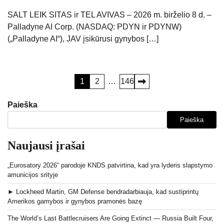
SALT LEIK SITAS ir TEL AVIVAS – 2026 m. birželio 8 d. –
Palladyne AI Corp. (NASDAQ: PDYN ir PDYNW)
(„Palladyne AI“), JAV įsikūrusi gynybos […]
Įrašų
1
2
…
146
puslapiavimas
Paieška
Paieška
Naujausi įrašai
„Eurosatory 2026“ parodoje KNDS patvirtina, kad yra lyderis slapstymo
amunicijos srityje
► Lockheed Martin, GM Defense bendradarbiauja, kad sustiprintų
Amerikos gamybos ir gynybos pramonės bazę
The World’s Last Battlecruisers Are Going Extinct — Russia Built Four,