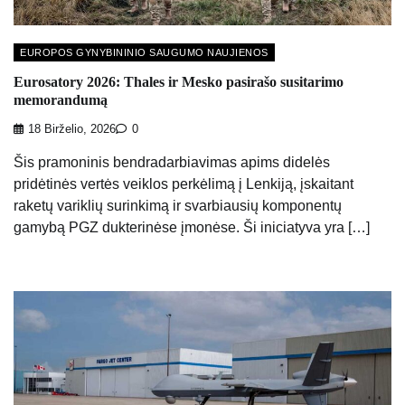
EUROPOS GYNYBININIO SAUGUMO NAUJIENOS
Eurosatory 2026: Thales ir Mesko pasirašo susitarimo
memorandumą
18 Birželio, 2026
0
Šis pramoninis bendradarbiavimas apims didelės
pridėtinės vertės veiklos perkėlimą į Lenkiją, įskaitant
raketų variklių surinkimą ir svarbiausių komponentų
gamybą PGZ dukterinėse įmonėse. Ši iniciatyva yra […]