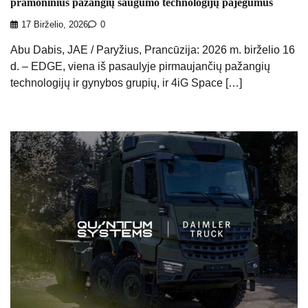
pramoninius pažangių saugumo technologijų pajėgumus
17 Birželio, 2026
0
Abu Dabis, JAE / Paryžius, Prancūzija: 2026 m. birželio 16
d. – EDGE, viena iš pasaulyje pirmaujančių pažangių
technologijų ir gynybos grupių, ir 4iG Space […]