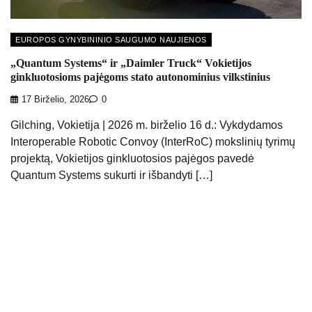
EUROPOS GYNYBININIO SAUGUMO NAUJIENOS
„Quantum Systems“ ir „Daimler Truck“ Vokietijos
ginkluotosioms pajėgoms stato autonominius vilkstinius
17 Birželio, 2026
0
Gilching, Vokietija | 2026 m. birželio 16 d.: Vykdydamos
Interoperable Robotic Convoy (InterRoC) mokslinių tyrimų
projektą, Vokietijos ginkluotosios pajėgos pavedė
Quantum Systems sukurti ir išbandyti […]