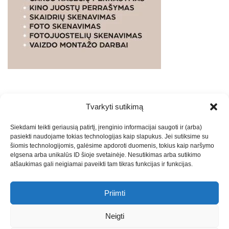
Tvarkyti sutikimą
WEBSTUDIO.LT
© SKAITMENINIO MARKETINGO
Siekdami teikti geriausią patirtį, įrenginio informacijai saugoti ir (arba)
PASLAUGOS. SEO tekstų rašymas, turinio kūrimas,
pasiekti naudojame tokias technologijas kaip slapukus. Jei sutiksime su
straipsnių rašymas ir talpinimas į mūsų valdomas
šiomis technologijomis, galėsime apdoroti duomenis, tokius kaip naršymo
svetaines.2026
Armijai.LT
Theme: Express News By
Adore
elgsena arba unikalūs ID šioje svetainėje. Nesutikimas arba sutikimo
atšaukimas gali neigiamai paveikti tam tikras funkcijas ir funkcijas.
Themes
.
Priimti
Draugai: -
Marketingo agentūra
-
Teisinės
konsultacijos
-
Skaidrių skenavimas
-
Klaipedos miesto
Neigti
naujienos
-
Miesto naujienos
-
Saulius Narbutas
-
Įvaizdžio