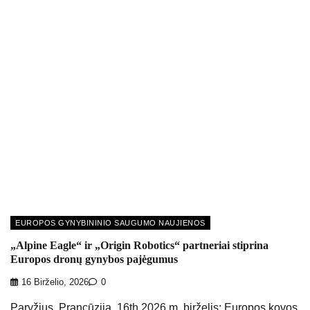
EUROPOS GYNYBININIO SAUGUMO NAUJIENOS
„Alpine Eagle“ ir „Origin Robotics“ partneriai stiprina
Europos dronų gynybos pajėgumus
16 Birželio, 2026
0
Paryžius, Prancūzija, 16th 2026 m. birželis: Europos kovos