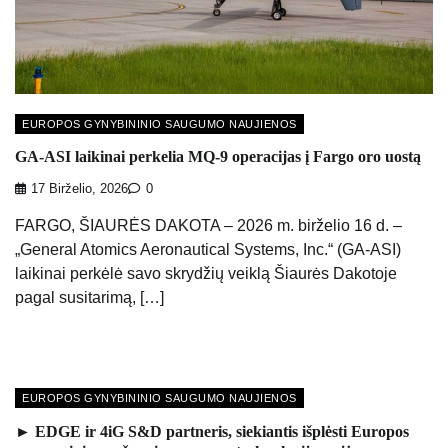
EUROPOS GYNYBININIO SAUGUMO NAUJIENOS
GA-ASI laikinai perkelia MQ-9 operacijas į Fargo oro uostą
17 Birželio, 2026
0
FARGO, ŠIAURĖS DAKOTA – 2026 m. birželio 16 d. –
„General Atomics Aeronautical Systems, Inc.“ (GA-ASI)
laikinai perkėlė savo skrydžių veiklą Šiaurės Dakotoje
pagal susitarimą, […]
EUROPOS GYNYBININIO SAUGUMO NAUJIENOS
► EDGE ir 4iG S&D partneris, siekiantis išplėsti Europos