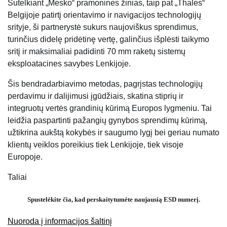
Sutelkiant „Mesko“ pramonines žinias, taip pat „Thales“
Belgijoje patirtį orientavimo ir navigacijos technologijų
srityje, ši partnerystė sukurs naujoviškus sprendimus,
turinčius didelę pridėtinę vertę, galinčius išplėsti taikymo
sritį ir maksimaliai padidinti 70 mm raketų sistemų
eksploatacines savybes Lenkijoje.
Šis bendradarbiavimo metodas, pagrįstas technologijų
perdavimu ir dalijimusi įgūdžiais, skatina stiprių ir
integruotų vertės grandinių kūrimą Europos lygmeniu. Tai
leidžia paspartinti pažangių gynybos sprendimų kūrimą,
užtikrina aukštą kokybės ir saugumo lygį bei geriau numato
klientų veiklos poreikius tiek Lenkijoje, tiek visoje
Europoje.
Taliai
Spustelėkite čia, kad perskaitytumėte naujausią ESD numerį.
Nuoroda į informacijos šaltinį