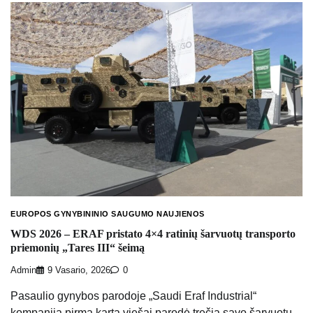
EUROPOS GYNYBININIO SAUGUMO NAUJIENOS
WDS 2026 – ERAF pristato 4×4 ratinių šarvuotų transporto
priemonių „Tares III“ šeimą
Admin
9 Vasario, 2026
0
Pasaulio gynybos parodoje „Saudi Eraf Industrial“
kompanija pirmą kartą viešai parodė trečią savo šarvuotų