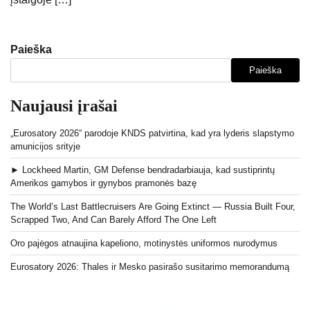
Paieška
Paieška
Naujausi įrašai
„Eurosatory 2026“ parodoje KNDS patvirtina, kad yra lyderis slapstymo
amunicijos srityje
► Lockheed Martin, GM Defense bendradarbiauja, kad sustiprintų
Amerikos gamybos ir gynybos pramonės bazę
The World’s Last Battlecruisers Are Going Extinct — Russia Built Four,
Scrapped Two, And Can Barely Afford The One Left
Oro pajėgos atnaujina kapeliono, motinystės uniformos nurodymus
Eurosatory 2026: Thales ir Mesko pasirašo susitarimo memorandumą