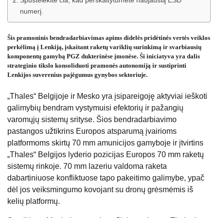
Spustelėkite čia, kad perskaitytumėte naujausią ESD
numerį.
Šis pramoninis bendradarbiavimas apims didelės pridėtinės vertės veiklos
perkėlimą į Lenkiją, įskaitant raketų variklių surinkimą ir svarbiausių
komponentų gamybą PGZ dukterinėse įmonėse. Ši iniciatyva yra dalis
strateginio tikslo konsoliduoti pramonės autonomiją ir sustiprinti
Lenkijos suverenius pajėgumus gynybos sektoriuje.
„Thales“ Belgijoje ir Mesko yra įsipareigoję aktyviai ieškoti
galimybių bendram vystymuisi efektorių ir pažangių
varomųjų sistemų srityse. Šios bendradarbiavimo
pastangos užtikrins Europos atsparumą įvairioms
platformoms skirtų 70 mm amunicijos gamyboje ir įtvirtins
„Thales“ Belgijos lyderio pozicijas Europos 70 mm raketų
sistemų rinkoje. 70 mm lazeriu valdoma raketa
dabartiniuose konfliktuose tapo pakeitimo galimybe, ypač
dėl jos veiksmingumo kovojant su dronų grėsmėmis iš
kelių platformų.