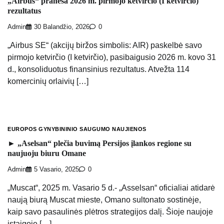
„Airbus“ praneša 2026 m. pirmojo ketvirčio (I ketvirčio)
rezultatus
Admin
30 Balandžio, 2026
0
„Airbus SE“ (akcijų biržos simbolis: AIR) paskelbė savo
pirmojo ketvirčio (I ketvirčio), pasibaigusio 2026 m. kovo 31
d., konsoliduotus finansinius rezultatus. Atvežta 114
komercinių orlaivių […]
EUROPOS GYNYBININIO SAUGUMO NAUJIENOS
► „Aselsan“ plečia buvimą Persijos įlankos regione su
naujuoju biuru Omane
Admin
5 Vasario, 2025
0
„Muscat“, 2025 m. Vasario 5 d.- „Asselsan“ oficialiai atidarė
naują biurą Muscat mieste, Omano sultonato sostinėje,
kaip savo pasaulinės plėtros strategijos dalį. Šioje naujoje
įstaigoje […]