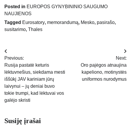
Posted in
EUROPOS GYNYBININIO SAUGUMO
NAUJIENOS
Tagged
Eurosatory
,
memorandumą
,
Mesko
,
pasirašo
,
susitarimo
,
Thales
Navigacija
Previous:
Next:
tarp
Rusija pastatė keturis
Oro pajėgos atnaujina
lėktuvnešius, siekdama mesti
kapeliono, motinystės
įrašų
iššūkį JAV kariniam jūrų
uniformos nurodymus
laivynui – jų deniai buvo
tokie trumpi, kad lėktuvai vos
galėjo skristi
Susiję įrašai