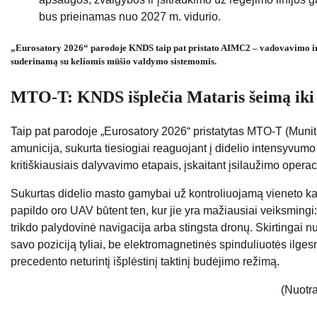
bus prieinamas nuo 2027 m. vidurio.
„Eurosatory 2026“ parodoje KNDS taip pat pristato AIMC2 – vadovavimo ir v
suderinamą su keliomis mūšio valdymo sistemomis.
MTO-T: KNDS išplečia Mataris šeimą iki 
Taip pat parodoje „Eurosatory 2026“ pristatytas MTO-T (Muni
amunicija, sukurta tiesiogiai reaguojant į didelio intensyvum
kritiškiausiais dalyvavimo etapais, įskaitant įsilaužimo operac
Sukurtas didelio masto gamybai už kontroliuojamą vieneto kai
papildo oro UAV būtent ten, kur jie yra mažiausiai veiksmingi
trikdo palydovinė navigacija arba stingsta dronų. Skirtingai n
savo poziciją tyliai, be elektromagnetinės spinduliuotės ilgesnį 
precedento neturintį išplėstinį taktinį budėjimo režimą.
(Nuotr