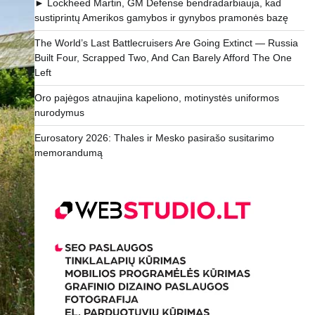
► Lockheed Martin, GM Defense bendradarbiauja, kad
sustiprintų Amerikos gamybos ir gynybos pramonės bazę
The World’s Last Battlecruisers Are Going Extinct — Russia
Built Four, Scrapped Two, And Can Barely Afford The One
Left
Oro pajėgos atnaujina kapeliono, motinystės uniformos
nurodymus
Eurosatory 2026: Thales ir Mesko pasirašo susitarimo
memorandumą