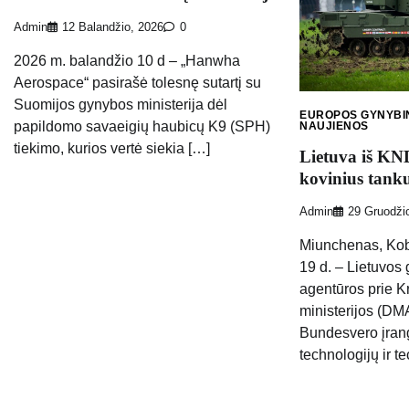
Admin
12 Balandžio, 2026
0
2026 m. balandžio 10 d – „Hanwha
Aerospace“ pasirašė tolesnę sutartį su
Suomijos gynybos ministerija dėl
EUROPOS GYNYBI
papildomo savaeigių haubicų K9 (SPH)
NAUJIENOS
tiekimo, kurios vertė siekia […]
Lietuva iš KN
kovinius tan
Admin
29 Gruodži
Miunchenas, Kob
19 d. – Lietuvo
agentūros prie 
ministerijos (DM
Bundesvero įrang
technologijų ir t