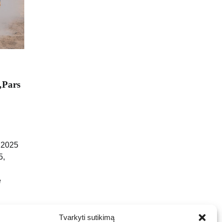
„Pars
 2025
5,
ę
Tvarkyti sutikimą