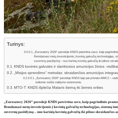
Turinys:
„Eurosatory 2026“ parodoje KNDS patvirtina savo, kaip pagrindinio
Remdamasi metų investicijomis į kovinių galvučių technologijas, s
suverenų pasiūlymą – nuo ​​karinių kovinių galvučių iki pilnos skra
KNDS kovinės galvutės ir slankiosios amunicijos žinios: visišk
„Misijos sprendimo“ metodas: skraidančios amunicijos integrav
„Eurosatory 2026“ parodoje KNDS taip pat pristato AIMC2 – vadov
keliomis mūšio valdymo sistemomis.
MTO-T: KNDS išplečia Mataris šeimą iki žemės srities
„Eurosatory 2026“ parodoje KNDS patvirtina savo, kaip pagrindinio pramonės
Remdamasi metų investicijomis į kovinių galvučių technologijas, sistemų int
suverenų pasiūlymą – nuo ​​karinių kovinių galvučių iki pilnos skraidančios a