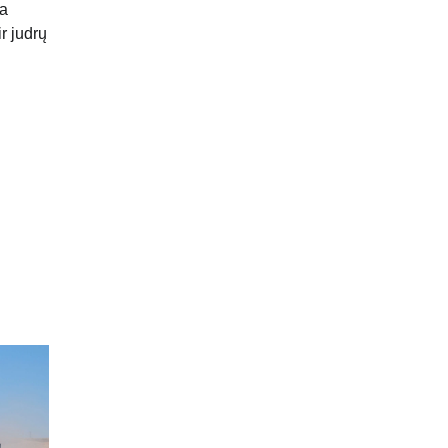
ia
r judrų