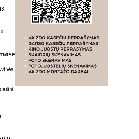
as
no
rmose
tyvinės
bulinti
,
mų
, MT10