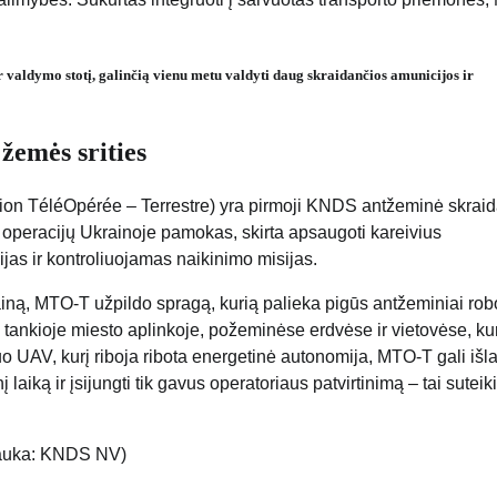
aldymo stotį, galinčią vienu metu valdyti daug skraidančios amunicijos ir
žemės srities
tion TéléOpérée – Terrestre) yra pirmoji KNDS antžeminė skraid
o operacijų Ukrainoje pamokas, skirta apsaugoti kareivius
ijas ir kontroliuojamas naikinimo misijas.
ną, MTO-T užpildo spragą, kurią palieka pigūs antžeminiai robot
: tankioje miesto aplinkoje, požeminėse erdvėse ir vietovėse, ku
uo UAV, kurį riboja ribota energetinė autonomija, MTO-T gali išla
laiką ir įsijungti tik gavus operatoriaus patvirtinimą – tai suteik
auka: KNDS NV)