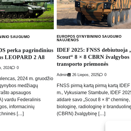
EUROPOS GYNYBININIO SAUGUMO
NINIO SAUGUMO
NAUJIENOS
IDEF 2025: FNSS debiutuoja 
DS perka pagrindinius
Scout“ 8 × 8 CBRN žvalgybos
kus LEOPARD 2 A8
transporto priemonės
o, 2024
0
Admin
26 Liepos, 2025
0
lencas, 2024 m. gruodžio
FNSS pirmą kartą pirmą kartą IDEF
s gynybos medžiagų
m., Vykusiame Stambule, IDEF 202
Krašto apsaugos
atidarė savo „Scout 8 × 8“ cheminę,
A) vardu Federalinis
biologinę, radiologinę ir branduolin
os, informacinių
(CBRN) žvalgybinę […]
echninės […]