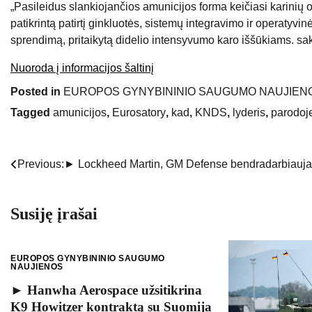
„Pasileidus slankiojančios amunicijos forma keičiasi karini
patikrintą patirtį ginkluotės, sistemų integravimo ir operatyvi
sprendimą, pritaikytą didelio intensyvumo karo iššūkiams. sa
Nuoroda į informacijos šaltinį
Posted in
EUROPOS GYNYBININIO SAUGUMO NAUJIEN
Tagged
amunicijos
,
Eurosatory
,
kad
,
KNDS
,
lyderis
,
parodoj
Previous:
► Lockheed Martin, GM Defense bendradarbiauja,
Navigacija
tarp
Susiję įrašai
įrašų
EUROPOS GYNYBININIO SAUGUMO
NAUJIENOS
► Hanwha Aerospace užsitikrina
K9 Howitzer kontraktą su Suomija