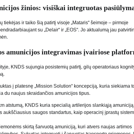
cijos žinios: visiškai integruotas pasiūlym
iekėjas ir taiko šią patirtį visoje „Mataris“ šeimoje – pirmoje
bendradarbiaujant su „Delair“ ir „EOS“. Jo aktualumą jau patvirti
mėn.
s amunicijos integravimas įvairiose platfo
ityje, KNDS sujungia posistemių patirtį, gilų operatoriaus kogni
mą.
tas į platesnę „Mission Solution“ koncepciją, kuria siekiama to
ria du naujus skraidančios amunicijos tipus.
 km atstumą, KNDS kuria specialią artilerijos slankiąją amuniciją
s aukščiausius saugos standartus, kaip operacinį įprastų siste
emonėms skirtą šarvuotą amuniciją, kuri atvers naujas artimos
galimybes. Sukurtas integruoti į šarvuotas transporto priemones