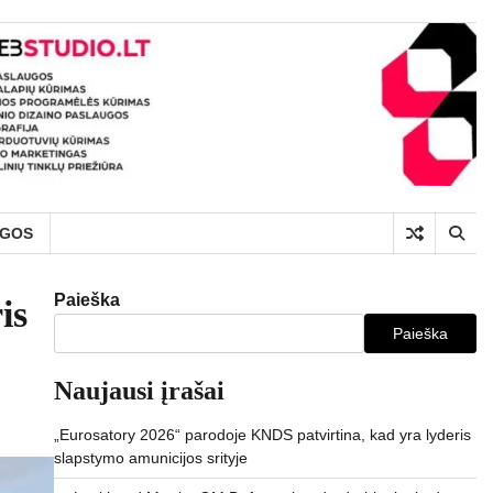
UGOS
Paieška
is
Paieška
Naujausi įrašai
„Eurosatory 2026“ parodoje KNDS patvirtina, kad yra lyderis
slapstymo amunicijos srityje