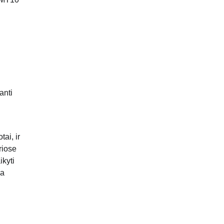
anti
ai, ir
riose
ikyti
ia