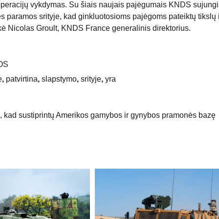
ų operacijų vykdymas. Su šiais naujais pajėgumais KNDS sujung
nės paramos srityje, kad ginkluotosioms pajėgoms pateiktų tikslų i
kė Nicolas Groult, KNDS France generalinis direktorius.
OS
e
,
patvirtina
,
slapstymo
,
srityje
,
yra
 kad sustiprintų Amerikos gamybos ir gynybos pramonės bazę