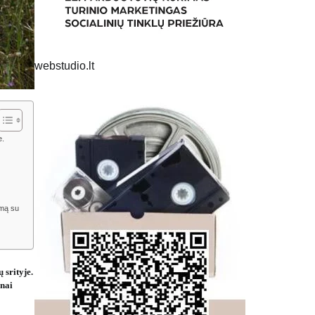
webstudio.lt
e.
amą su
 srityje.
inai