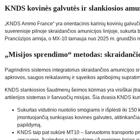
KNDS kovinės galvutės ir slankiosios amuni
„KNDS Ammo France“ yra orientacinis karinių kovinių galvučių t
suverenioje pilnoje skraidančios amunicijos linijoje, sukurta 
Prancūzijos armija, o MX-10 tarnauja nuo 2025 m. gruodžio 
„Misijos sprendimo“ metodas: skraidančio
Pagrindinis sistemos integratorius skraidančios amunicijos sr
apkrovos, saugos reikalavimų ir sąveikos apribojimų suprati
KNDS slankiosios šaudmenų šeimos kūrimas yra visiškai įtrauk
artilerijos sistemas ir šarvuočių misijas. Šia dvasia KNDS ku
Sukurtas vidutinio nuotolio smūgiams ir išplėsti iki 150
įmontuojančią sunkiąsias kovines galvutes, atitinkančia
papildymą.
KNDS taip pat sukūrė MT10 – šarvuotoms transporto pri
apsaugos, žvalgybos ir įsitraukimo už regėjimo linijos 