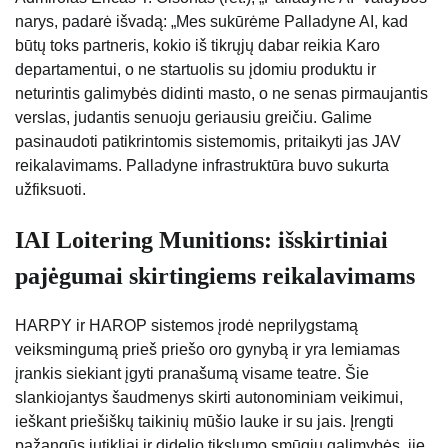
narys, padarė išvadą: „Mes sukūrėme Palladyne AI, kad
būtų toks partneris, kokio iš tikrųjų dabar reikia Karo
departamentui, o ne startuolis su įdomiu produktu ir
neturintis galimybės didinti masto, o ne senas pirmaujantis
verslas, judantis senuoju geriausiu greičiu. Galime
pasinaudoti patikrintomis sistemomis, pritaikyti jas JAV
reikalavimams. Palladyne infrastruktūra buvo sukurta
užfiksuoti.
IAI Loitering Munitions: išskirtiniai
pajėgumai skirtingiems reikalavimams
HARPY ir HAROP sistemos įrodė neprilygstamą
veiksmingumą prieš priešo oro gynybą ir yra lemiamas
įrankis siekiant įgyti pranašumą visame teatre. Šie
slankiojantys šaudmenys skirti autonominiam veikimui,
ieškant priešiškų taikinių mūšio lauke ir su jais. Įrengti
pažangūs jutikliai ir didelio tikslumo smūgių galimybės, jie