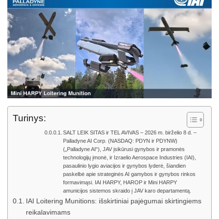
Turinys:
SALT LEIK SITAS ir TEL AVIVAS – 2026 m. birželio 8 d. –
Palladyne AI Corp. (NASDAQ: PDYN ir PDYNW)
(„Palladyne AI“), JAV įsikūrusi gynybos ir pramonės
technologijų įmonė, ir Izraelio Aerospace Industries (IAI),
pasaulinio lygio aviacijos ir gynybos lyderė, šiandien
paskelbė apie strateginės AI gamybos ir gynybos rinkos
formavimąsi. IAI HARPY, HAROP ir Mini HARPY
amunicijos sistemos skraido į JAV karo departamentą.
IAI Loitering Munitions: išskirtiniai pajėgumai skirtingiems
reikalavimams