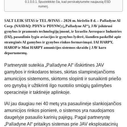
Spustelėkite čia, kad perskaitytumėte naujausią ESD
numerį.
SALT LEIK SITAS ir TEL AVIVAS – 2026 m. birželio 8 d. – Palladyne AI
Corp. (NASDAQ: PDYN ir PDYNW) („Palladyne AI“), JAV įsikūrusi
gynybos ir pramonės technologijų įmonė, ir Izraelio Aerospace Industries
(IAI), pasaulinio lygio aviacijos ir gynybos lyderė, šiandien paskelbė apie
strateginės AI gamybos ir gynybos rinkos formavimąsi. IAI HARPY,
HAROP ir Mini HARPY amunicijos sistemos skraido į JAV karo
departamentą.
Partnerystė suteikia „Palladyne AI“ išskirtines JAV
gamybos ir rinkodaros teises, skirtas slampinėjančioms
amunicijos sistemoms, skirtoms slopinti ir sunaikinti priešo
oro gynybą ir užtikrinti ilgo nuotolio smūgių galimybes
operacinėje ir taktinėje aplinkoje.
IAI jau daugiau nei 40 metų yra pasaulinėje slankiojančios
amunicijos rinkos pionierė, o sistemos yra naudojamos
daugelyje pasaulio karinių pajėgų. Pagal partnerystę
„Palladyne AI“ pritaikys sistemas prie JAV eksploatacinių