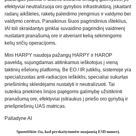
efektyviai neutralizuoja oro gynybos infrastruktūrą, įskaitant
radarų aikšteles, raketų paleidimo įrenginius ir valdymo bei
valdymo centrus. Panaikinus šiuos pagrindinius išteklius,
IAI toli skraidantys ginklai suvaidino pagrindinį vaidmenį
nustatant pranašumą ore ir atveriant kelią sėkmingoms
kelių sričių operacijoms.
Mini HARPY naudoja pažangų HARPY ir HAROP
paveldą, sujungdamas atitinkamus ieškotojus į vieną
taktinių ešelonų platformą. Be EO / IR jutiklių, sistemoje yra
specializuotas anti-radiacijos ieškiklis, specialiai sukurtas
priešininkų skleidėjams nustatyti ir neutralizuoti. Tai
suteikia priekinės linijos pajėgoms galimybę užsitikrinti
pranašumą ore, efektyviai įsitraukus į priešo oro gynybą ir
priešpriešinių UAS matricas.
Palladyne AI
Spustelėkite čia, kad perskaitytumėte naujausią ESD numerį.