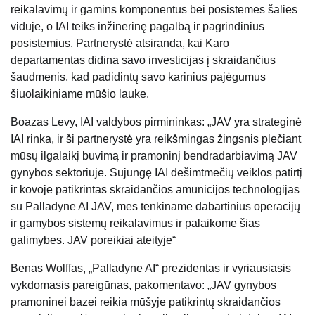
reikalavimų ir gamins komponentus bei posistemes šalies
viduje, o IAI teiks inžinerinę pagalbą ir pagrindinius
posistemius. Partnerystė atsiranda, kai Karo
departamentas didina savo investicijas į skraidančius
šaudmenis, kad padidintų savo karinius pajėgumus
šiuolaikiniame mūšio lauke.
Boazas Levy, IAI valdybos pirmininkas: „JAV yra strateginė
IAI rinka, ir ši partnerystė yra reikšmingas žingsnis plečiant
mūsų ilgalaikį buvimą ir pramoninį bendradarbiavimą JAV
gynybos sektoriuje. Sujungę IAI dešimtmečių veiklos patirtį
ir kovoje patikrintas skraidančios amunicijos technologijas
su Palladyne AI JAV, mes tenkiname dabartinius operacijų
ir gamybos sistemų reikalavimus ir palaikome šias
galimybes. JAV poreikiai ateityje“
Benas Wolffas, „Palladyne AI“ prezidentas ir vyriausiasis
vykdomasis pareigūnas, pakomentavo: „JAV gynybos
pramoninei bazei reikia mūšyje patikrintų skraidančios