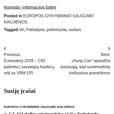
Nuoroda į informacijos šaltinį
Posted in
EUROPOS GYNYBININIO SAUGUMO
NAUJIENOS
Tagged
IAI
,
Palladyne
,
partneryste
,
sudaro
Navigacija
Previous:
Next:
tarp
Eurosatory 2026 – CIO
„Hung Cao“ spaudžia
patenka į savaeigių haubicų
paslaugą, kad suvienodintų
įrašų
sritį su VBM 155
viešuosius pranešimus
Susiję įrašai
EUROPOS GYNYBININIO SAUGUMO NAUJIENOS
► GA-ASI skelbia apie investicijas į šešias Nyderlandų