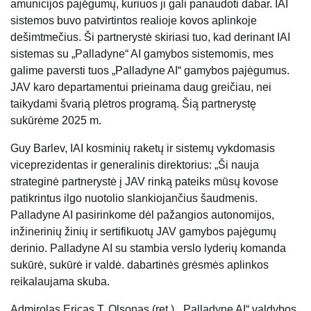
amunicijos pajėgumų, kuriuos ji gali panaudoti dabar. IAI
sistemos buvo patvirtintos realioje kovos aplinkoje
dešimtmečius. Ši partnerystė skiriasi tuo, kad derinant IAI
sistemas su „Palladyne“ AI gamybos sistemomis, mes
galime paversti tuos „Palladyne AI“ gamybos pajėgumus.
JAV karo departamentui prieinama daug greičiau, nei
taikydami švarią plėtros programą. Šią partnerystę
sukūrėme 2025 m.
Guy Barlev, IAI kosminių raketų ir sistemų vykdomasis
viceprezidentas ir generalinis direktorius: „Ši nauja
strateginė partnerystė į JAV rinką pateiks mūsų kovose
patikrintus ilgo nuotolio slankiojančius šaudmenis.
Palladyne AI pasirinkome dėl pažangios autonomijos,
inžinerinių žinių ir sertifikuotų JAV gamybos pajėgumų
derinio. Palladyne AI su stambia verslo lyderių komanda
sukūrė, sukūrė ir valdė. dabartinės grėsmės aplinkos
reikalaujama skuba.
Admirolas Ericas T. Olsonas (ret.), „Palladyne AI“ valdybos