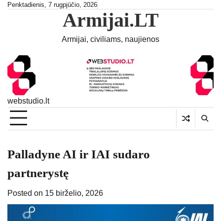
Skip
Penktadienis, 7 rugpjūčio, 2026
Armijai.LT
to
content
Armijai, civiliams, naujienos
webstudio.lt
Palladyne AI ir IAI sudaro
partnerystę
Posted on
15 birželio, 2026