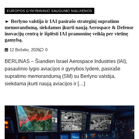
EUROPOS GYNYBININIO SAUGUMO NAUJIENOS
► Berlyno valstija ir IAI pasirašo strateginį supratimo
memorandumą, siekdamos įkurti naują Aerospace & Defense
inovacijų centrą ir išplėsti IAI pramoninę veiklą per vietinę
gamybą.
12 Birželio, 2026
0
BERLINAS – Šiandien Israel Aerospace Industries (IAI),
pasaulinio lygio aviacijos ir gynybos lyderė, pasirašė
supratimo memorandumą (SM) su Berlyno valstija,
siekdama įkurti naują aviacijos ir […]