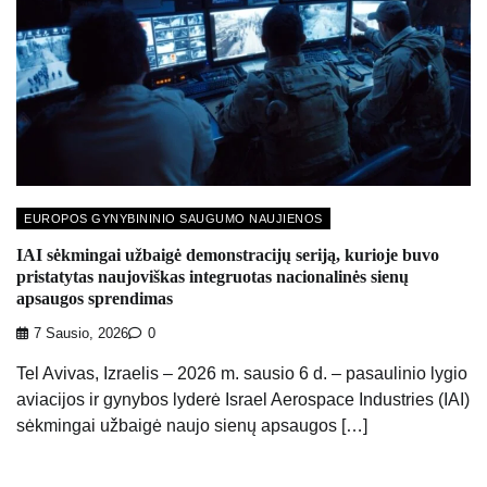
EUROPOS GYNYBININIO SAUGUMO NAUJIENOS
IAI sėkmingai užbaigė demonstracijų seriją, kurioje buvo
pristatytas naujoviškas integruotas nacionalinės sienų
apsaugos sprendimas
7 Sausio, 2026
0
Tel Avivas, Izraelis – 2026 m. sausio 6 d. – pasaulinio lygio
aviacijos ir gynybos lyderė Israel Aerospace Industries (IAI)
sėkmingai užbaigė naujo sienų apsaugos […]