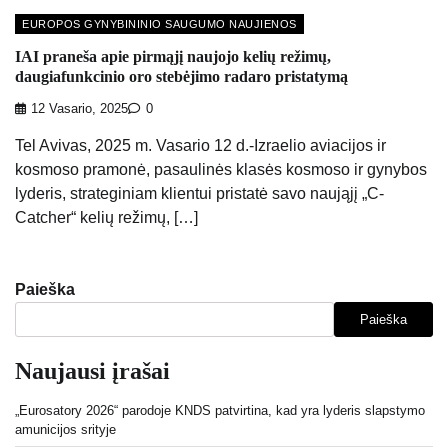
EUROPOS GYNYBININIO SAUGUMO NAUJIENOS
IAI praneša apie pirmąjį naujojo kelių režimų,
daugiafunkcinio oro stebėjimo radaro pristatymą
12 Vasario, 2025
0
Tel Avivas, 2025 m. Vasario 12 d.-Izraelio aviacijos ir
kosmoso pramonė, pasaulinės klasės kosmoso ir gynybos
lyderis, strateginiam klientui pristatė savo naująjį „C-
Catcher“ kelių režimų, […]
Paieška
Paieška
Naujausi įrašai
„Eurosatory 2026“ parodoje KNDS patvirtina, kad yra lyderis slapstymo
amunicijos srityje