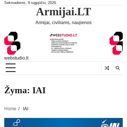
Skip
Sekmadienis, 9 rugpjūčio, 2026
Armijai.LT
to
content
Armijai, civiliams, naujienos
webstudio.lt
Žyma:
IAI
Home
IAI