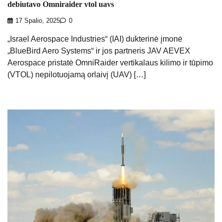
debiutavo Omniraider vtol uavs
17 Spalio, 2025
0
„Israel Aerospace Industries“ (IAI) dukterinė įmonė
„BlueBird Aero Systems“ ir jos partneris JAV AEVEX
Aerospace pristatė OmniRaider vertikalaus kilimo ir tūpimo
(VTOL) nepilotuojamą orlaivį (UAV) […]