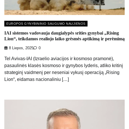
EUROPOS GYNYBININIO SAUGUMO NAUJIENOS
IAI sistemos vadovauja daugialypės srities gynybai „Rising
Lion“, teikdamos realiojo laiko grėsmės aptikimą ir perėmimą
8 Liepos, 2025
0
Tel Avivas-IAI (Izraelio aviacijos ir kosmoso pramonė),
pasaulinės klasės kosmoso ir gynybos lyderis, atliko kritinį
strateginį vaidmenį per neseniai vykusį operaciją „Rising
Lion“, eidamas nacionaliniu […]