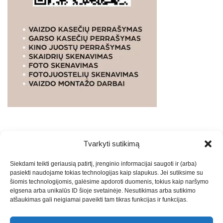
Tvarkyti sutikimą
WEBSTUDIO.LT
© SKAITMENINIO MARKETINGO
Siekdami teikti geriausią patirtį, įrenginio informacijai saugoti ir (arba)
PASLAUGOS. SEO tekstų rašymas, turinio kūrimas,
pasiekti naudojame tokias technologijas kaip slapukus. Jei sutiksime su
straipsnių rašymas ir talpinimas į mūsų valdomas
šiomis technologijomis, galėsime apdoroti duomenis, tokius kaip naršymo
svetaines.2026
Armijai.LT
Theme: Express News By
Adore
elgsena arba unikalūs ID šioje svetainėje. Nesutikimas arba sutikimo
atšaukimas gali neigiamai paveikti tam tikras funkcijas ir funkcijas.
Themes
.