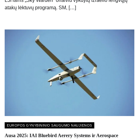
L3Harris „Sky Warden“ orlaiviu vykdytų Izraelio lengvųjų
atakų lėktuvų programą. SM, […]
EUROPOS GYNYBININIO SAUGUMO NAUJIENOS
Ausa 2025: IAI Bluebird Aerery Systems ir Aerospace