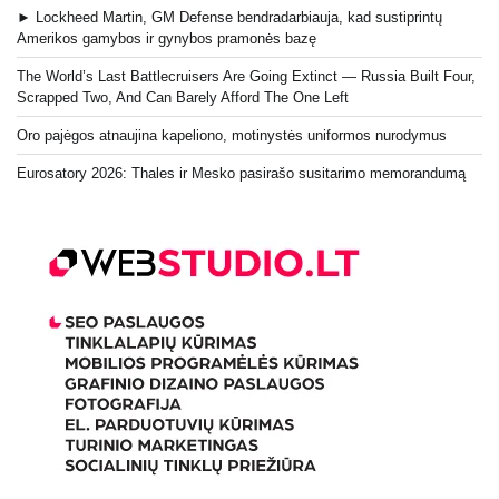
► Lockheed Martin, GM Defense bendradarbiauja, kad sustiprintų
Amerikos gamybos ir gynybos pramonės bazę
The World’s Last Battlecruisers Are Going Extinct — Russia Built Four,
Scrapped Two, And Can Barely Afford The One Left
Oro pajėgos atnaujina kapeliono, motinystės uniformos nurodymus
Eurosatory 2026: Thales ir Mesko pasirašo susitarimo memorandumą