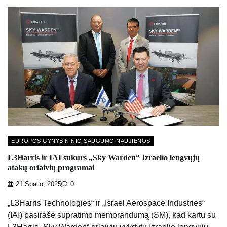
EUROPOS GYNYBININIO SAUGUMO NAUJIENOS
L3Harris ir IAI sukurs „Sky Warden“ Izraelio lengvųjų
atakų orlaivių programai
21 Spalio, 2025
0
„L3Harris Technologies“ ir „Israel Aerospace Industries“
(IAI) pasirašė supratimo memorandumą (SM), kad kartu su