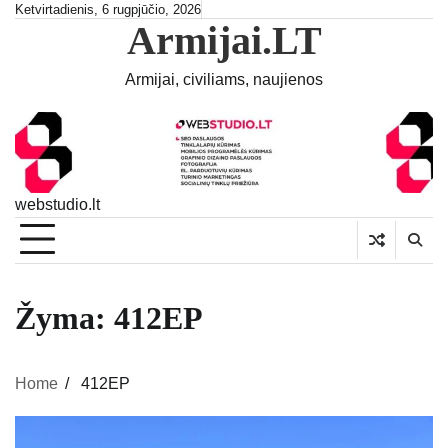
Skip
Ketvirtadienis, 6 rugpjūčio, 2026
Armijai.LT
to
content
Armijai, civiliams, naujienos
webstudio.lt
Žyma:
412EP
Home
412EP