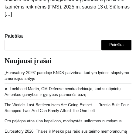
karinėms reikmėms (FMS), 2025 m. sausio 13 d. Siūlomas
[…]
Paieška
Paieška
Naujausi įrašai
„Eurosatory 2026“ parodoje KNDS patvirtina, kad yra lyderis slapstymo
amunicijos srityje
► Lockheed Martin, GM Defense bendradarbiauja, kad sustiprintų
Amerikos gamybos ir gynybos pramonės bazę
The World’s Last Battlecruisers Are Going Extinct — Russia Built Four,
Scrapped Two, And Can Barely Afford The One Left
Oro pajėgos atnaujina kapeliono, motinystės uniformos nurodymus
Eurosatory 2026: Thales ir Mesko pasirašo susitarimo memorandumą