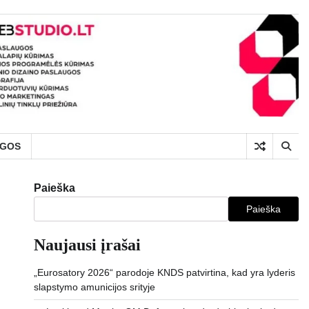
UGOS
Paieška
Paieška
Naujausi įrašai
„Eurosatory 2026“ parodoje KNDS patvirtina, kad yra lyderis
slapstymo amunicijos srityje