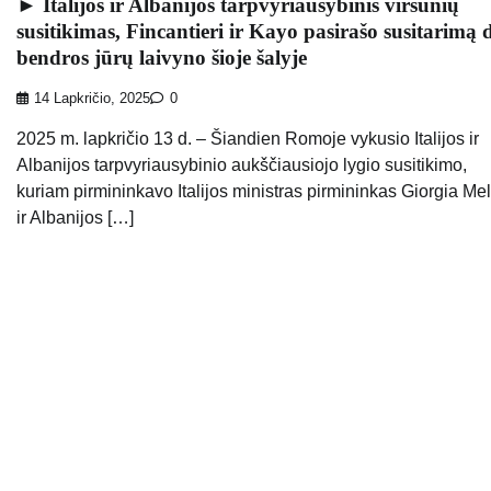
► Italijos ir Albanijos tarpvyriausybinis viršūnių
susitikimas, Fincantieri ir Kayo pasirašo susitarimą d
bendros jūrų laivyno šioje šalyje
14 Lapkričio, 2025
0
2025 m. lapkričio 13 d. – Šiandien Romoje vykusio Italijos ir
Albanijos tarpvyriausybinio aukščiausiojo lygio susitikimo,
kuriam pirmininkavo Italijos ministras pirmininkas Giorgia Me
ir Albanijos […]