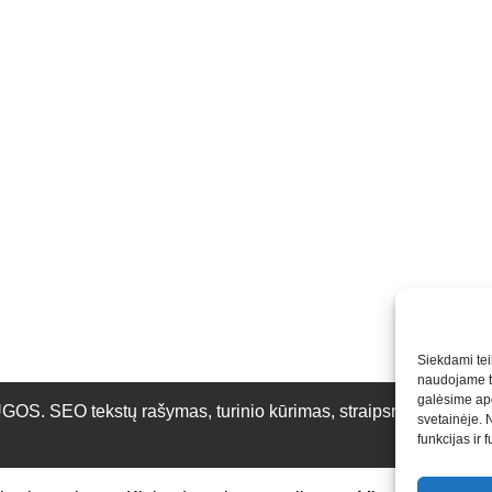
Siekdami teik
naudojame to
galėsime apd
O tekstų rašymas, turinio kūrimas, straipsnių rašymas ir 
svetainėje. 
funkcijas ir 