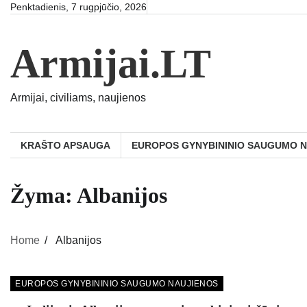
Skip
Penktadienis, 7 rugpjūčio, 2026
to
content
Armijai.LT
Armijai, civiliams, naujienos
KRAŠTO APSAUGA
EUROPOS GYNYBININIO SAUGUMO 
Žyma:
Albanijos
Home
Albanijos
EUROPOS GYNYBININIO SAUGUMO NAUJIENOS