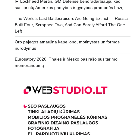
► Lockheed Martin, GM Defense bendradarbiauja, kad
sustiprintų Amerikos gamybos ir gynybos pramonės bazę
The World’s Last Battlecruisers Are Going Extinct — Russia
Built Four, Scrapped Two, And Can Barely Afford The One
Left
Oro pajėgos atnaujina kapeliono, motinystės uniformos
nurodymus
Eurosatory 2026: Thales ir Mesko pasirašo susitarimo
memorandumą