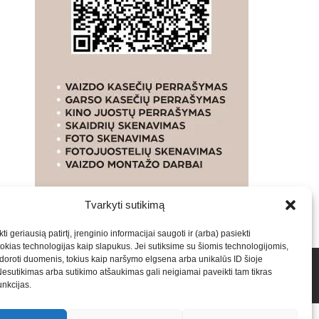
Tvarkyti sutikimą
ti geriausią patirtį, įrenginio informacijai saugoti ir (arba) pasiekti
kias technologijas kaip slapukus. Jei sutiksime su šiomis technologijomis,
oroti duomenis, tokius kaip naršymo elgsena arba unikalūs ID šioje
talpinimas į mūsų valdomas svetaines.2026
Armijai.LT
Nesutikimas arba sutikimo atšaukimas gali neigiamai paveikti tam tikras
funkcijas.