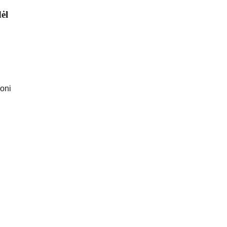
ėl
loni