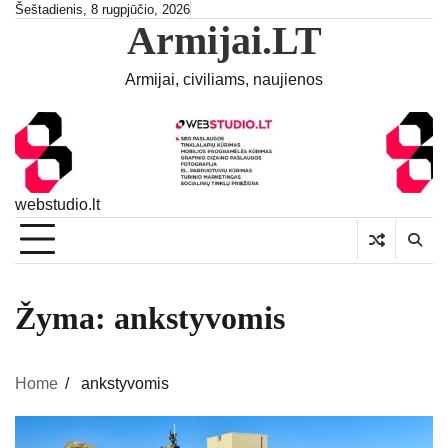
Skip
Šeštadienis, 8 rugpjūčio, 2026
Armijai.LT
to
content
Armijai, civiliams, naujienos
webstudio.lt
Žyma:
ankstyvomis
Home
ankstyvomis