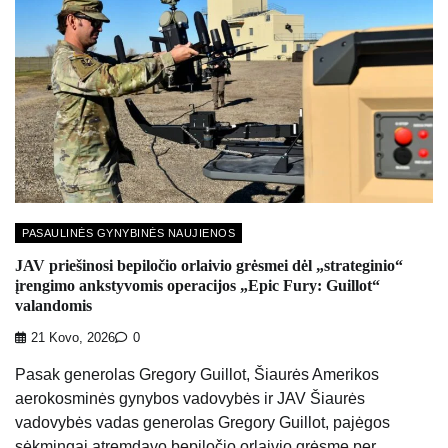
PASAULINĖS GYNYBINĖS NAUJIENOS
JAV priešinosi bepiločio orlaivio grėsmei dėl „strateginio“
įrengimo ankstyvomis operacijos „Epic Fury: Guillot“
valandomis
21 Kovo, 2026
0
Pasak generolas Gregory Guillot, Šiaurės Amerikos
aerokosminės gynybos vadovybės ir JAV Šiaurės
vadovybės vadas generolas Gregory Guillot, pajėgos
sėkmingai atremdavo bepiločio orlaivio grėsmę per