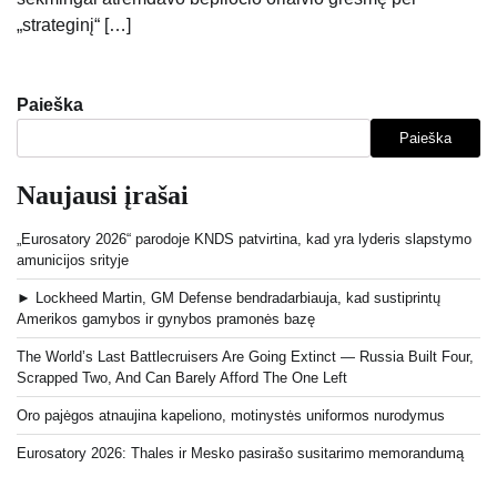
„strateginį“ […]
Paieška
Paieška
Naujausi įrašai
„Eurosatory 2026“ parodoje KNDS patvirtina, kad yra lyderis slapstymo
amunicijos srityje
► Lockheed Martin, GM Defense bendradarbiauja, kad sustiprintų
Amerikos gamybos ir gynybos pramonės bazę
The World’s Last Battlecruisers Are Going Extinct — Russia Built Four,
Scrapped Two, And Can Barely Afford The One Left
Oro pajėgos atnaujina kapeliono, motinystės uniformos nurodymus
Eurosatory 2026: Thales ir Mesko pasirašo susitarimo memorandumą