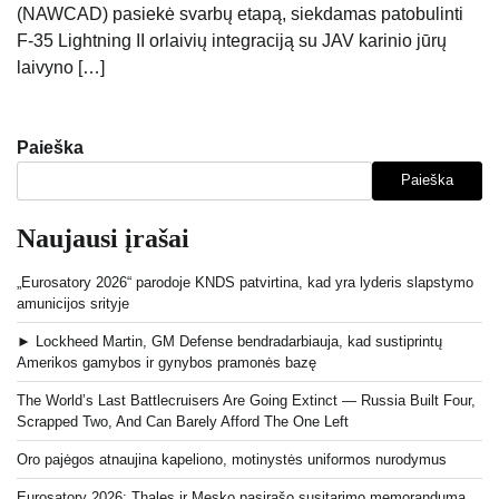
(NAWCAD) pasiekė svarbų etapą, siekdamas patobulinti
F-35 Lightning II orlaivių integraciją su JAV karinio jūrų
laivyno […]
Paieška
Paieška
Naujausi įrašai
„Eurosatory 2026“ parodoje KNDS patvirtina, kad yra lyderis slapstymo
amunicijos srityje
► Lockheed Martin, GM Defense bendradarbiauja, kad sustiprintų
Amerikos gamybos ir gynybos pramonės bazę
The World’s Last Battlecruisers Are Going Extinct — Russia Built Four,
Scrapped Two, And Can Barely Afford The One Left
Oro pajėgos atnaujina kapeliono, motinystės uniformos nurodymus
Eurosatory 2026: Thales ir Mesko pasirašo susitarimo memorandumą