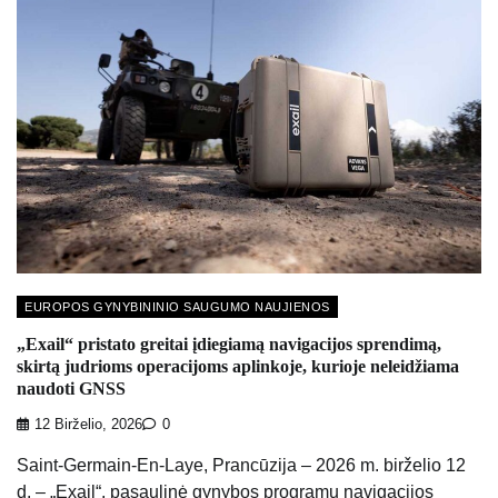
EUROPOS GYNYBININIO SAUGUMO NAUJIENOS
„Exail“ pristato greitai įdiegiamą navigacijos sprendimą,
skirtą judrioms operacijoms aplinkoje, kurioje neleidžiama
naudoti GNSS
12 Birželio, 2026
0
Saint-Germain-En-Laye, Prancūzija – 2026 m. birželio 12
d. – „Exail“, pasaulinė gynybos programų navigacijos