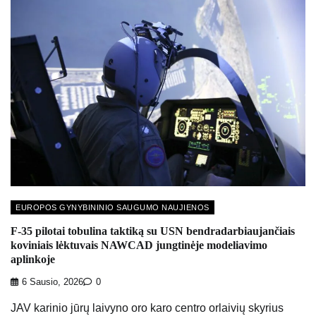
EUROPOS GYNYBININIO SAUGUMO NAUJIENOS
F-35 pilotai tobulina taktiką su USN bendradarbiaujančiais
koviniais lėktuvais NAWCAD jungtinėje modeliavimo
aplinkoje
6 Sausio, 2026
0
JAV karinio jūrų laivyno oro karo centro orlaivių skyrius