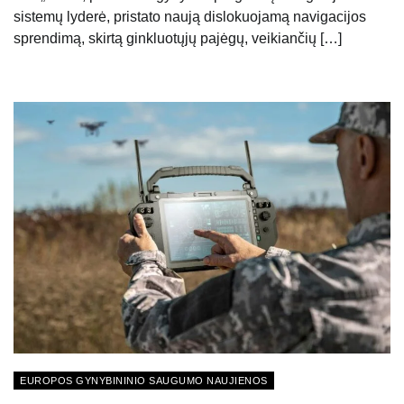
sistemų lyderė, pristato naują dislokuojamą navigacijos
sprendimą, skirtą ginkluotųjų pajėgų, veikiančių […]
EUROPOS GYNYBININIO SAUGUMO NAUJIENOS