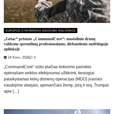
EUROPOS GYNYBININIO SAUGUMO NAUJIENOS
„Getac“ pristato „CommandCore“: nuotolinio dronų
valdymo sprendimą profesionalams, dirbantiems sudėtingoje
aplinkoje
24 Kovo, 2026
0
„CommandCore“ siūlo plačias tinkinimo parinktis
optimaliam veiklos efektyvumui užtikrinti, tiesiogiai
palaikydamas kelių domenų operacijas (MDO) įvairiais
naudojimo atvejais, apimančiais žemę, jūrą ir orą. Trumpai
apie […]