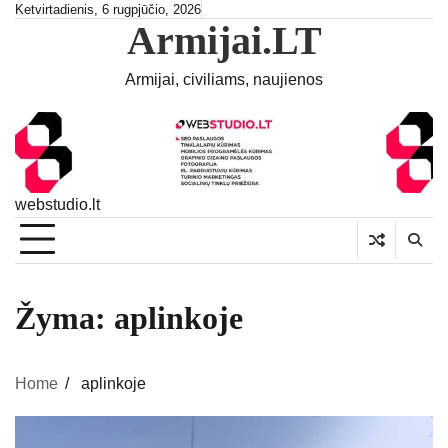
Skip
Ketvirtadienis, 6 rugpjūčio, 2026
Armijai.LT
to
content
Armijai, civiliams, naujienos
webstudio.lt
Žyma:
aplinkoje
Home
aplinkoje