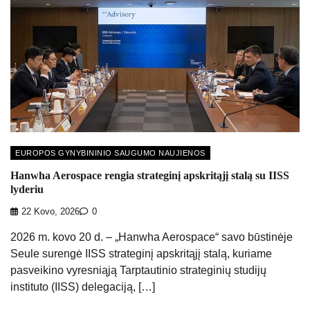
EUROPOS GYNYBININIO SAUGUMO NAUJIENOS
Hanwha Aerospace rengia strateginį apskritąjį stalą su IISS
lyderiu
22 Kovo, 2026
0
2026 m. kovo 20 d. – „Hanwha Aerospace“ savo būstinėje
Seule surengė IISS strateginį apskritąjį stalą, kuriame
pasveikino vyresniąją Tarptautinio strateginių studijų
instituto (IISS) delegaciją, […]