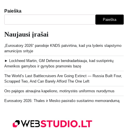
Paieška
Paieška
Naujausi įrašai
„Eurosatory 2026“ parodoje KNDS patvirtina, kad yra lyderis slapstymo
amunicijos srityje
► Lockheed Martin, GM Defense bendradarbiauja, kad sustiprintų
Amerikos gamybos ir gynybos pramonės bazę
The World’s Last Battlecruisers Are Going Extinct — Russia Built Four,
Scrapped Two, And Can Barely Afford The One Left
Oro pajėgos atnaujina kapeliono, motinystės uniformos nurodymus
Eurosatory 2026: Thales ir Mesko pasirašo susitarimo memorandumą