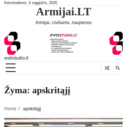
Skip
Ketvirtadienis, 6 rugpjūčio, 2026
Armijai.LT
to
content
Armijai, civiliams, naujienos
webstudio.lt
Žyma:
apskritąjį
Home
apskritąjį