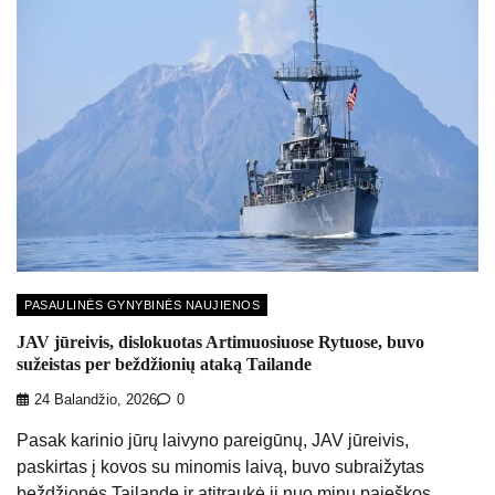
PASAULINĖS GYNYBINĖS NAUJIENOS
JAV jūreivis, dislokuotas Artimuosiuose Rytuose, buvo
sužeistas per beždžionių ataką Tailande
24 Balandžio, 2026
0
Pasak karinio jūrų laivyno pareigūnų, JAV jūreivis,
paskirtas į kovos su minomis laivą, buvo subraižytas
beždžionės Tailande ir atitraukė jį nuo minų paieškos