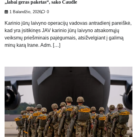
„labai geras paketas“, sako Caudle
1 Balandžio, 2026
0
Karinio jūrų laivyno operacijų vadovas antradienį pareiškė,
kad yra įsitikinęs JAV karinio jūrų laivyno atsakomųjų
veiksmų priešminais pajėgumais, atsižvelgiant į galimą
minų karą Irane. Adm. […]