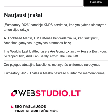
Paieška
Naujausi įrašai
„Eurosatory 2026“ parodoje KNDS patvirtina, kad yra lyderis slapstymo
amunicijos srityje
► Lockheed Martin, GM Defense bendradarbiauja, kad sustiprintų
Amerikos gamybos ir gynybos pramonės bazę
The World’s Last Battlecruisers Are Going Extinct — Russia Built Four,
Scrapped Two, And Can Barely Afford The One Left
Oro pajėgos atnaujina kapeliono, motinystės uniformos nurodymus
Eurosatory 2026: Thales ir Mesko pasirašo susitarimo memorandumą