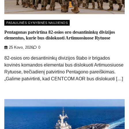
PASAULINĖS GYNYBINĖS NAUJIENOS
Pentagonas patvirtina 82-osios oro desantininkų divizijos
elementus, kurie bus dislokuoti Artimuosiuose Rytuose
25 Kovo, 2026
0
82-osios oro desantininkų divizijos štabo ir brigados
kovinės komandos elementai bus dislokuoti Artimuosiuose
Rytuose, trečiadienį patvirtino Pentagono pareiškimas.
„Galime patvirtinti, kad CENTCOM AOR bus dislokuoti […]