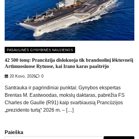
PASAULINĖS GYNYBINĖS NAUJIENOS
42 500 tonų: Prancūzija dislokuoja tik branduolinį lėktuvnešį
Artimuosiuose Rytuose, kai Irano karas paaštrėjo
20 Kovo, 2026
0
Santrauka ir pagrindiniai punktai: Gynybos ekspertas
Brentas M. Eastwoodas, mokslų daktaras, pabrėžia FS
Charles de Gaulle (R91) kaip svarbiausią Prancūzijos
„prezidento turtą“ 2026 m. – […]
Paieška