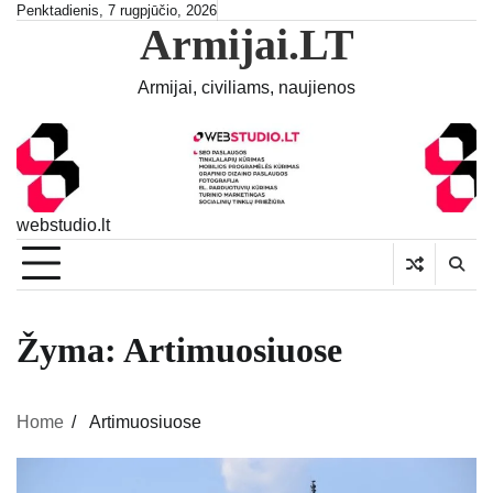
Skip
Penktadienis, 7 rugpjūčio, 2026
Armijai.LT
to
content
Armijai, civiliams, naujienos
webstudio.lt
Žyma:
Artimuosiuose
Home
Artimuosiuose