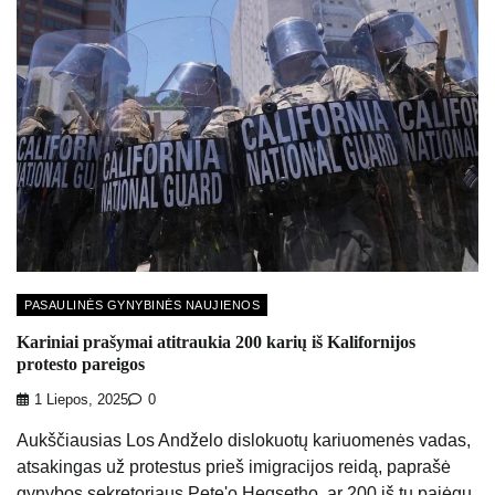
PASAULINĖS GYNYBINĖS NAUJIENOS
Kariniai prašymai atitraukia 200 karių iš Kalifornijos
protesto pareigos
1 Liepos, 2025
0
Aukščiausias Los Andželo dislokuotų kariuomenės vadas,
atsakingas už protestus prieš imigracijos reidą, paprašė
gynybos sekretoriaus Pete'o Hegsetho, ar 200 iš tų pajėgų