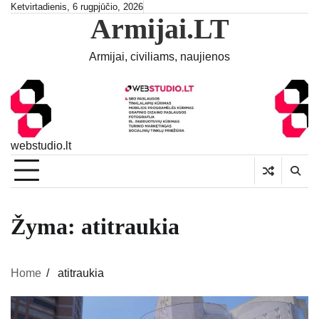
Skip
Ketvirtadienis, 6 rugpjūčio, 2026
Armijai.LT
to
content
Armijai, civiliams, naujienos
webstudio.lt
Žyma:
atitraukia
Home
atitraukia