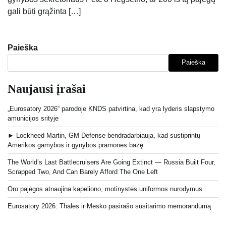
gali būti grąžinta […]
Paieška
Paieška
Naujausi įrašai
„Eurosatory 2026“ parodoje KNDS patvirtina, kad yra lyderis slapstymo
amunicijos srityje
► Lockheed Martin, GM Defense bendradarbiauja, kad sustiprintų
Amerikos gamybos ir gynybos pramonės bazę
The World’s Last Battlecruisers Are Going Extinct — Russia Built Four,
Scrapped Two, And Can Barely Afford The One Left
Oro pajėgos atnaujina kapeliono, motinystės uniformos nurodymus
Eurosatory 2026: Thales ir Mesko pasirašo susitarimo memorandumą