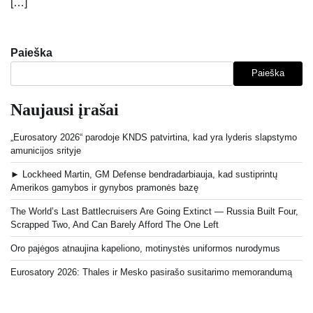
[…]
Paieška
Paieška
Naujausi įrašai
„Eurosatory 2026“ parodoje KNDS patvirtina, kad yra lyderis slapstymo
amunicijos srityje
► Lockheed Martin, GM Defense bendradarbiauja, kad sustiprintų
Amerikos gamybos ir gynybos pramonės bazę
The World’s Last Battlecruisers Are Going Extinct — Russia Built Four,
Scrapped Two, And Can Barely Afford The One Left
Oro pajėgos atnaujina kapeliono, motinystės uniformos nurodymus
Eurosatory 2026: Thales ir Mesko pasirašo susitarimo memorandumą