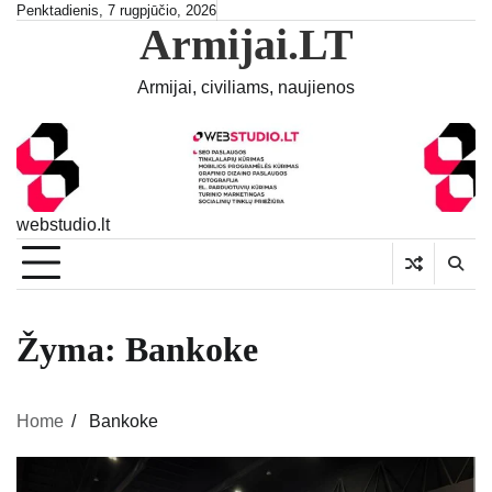
Skip
Penktadienis, 7 rugpjūčio, 2026
Armijai.LT
to
content
Armijai, civiliams, naujienos
webstudio.lt
Žyma:
Bankoke
Home
Bankoke