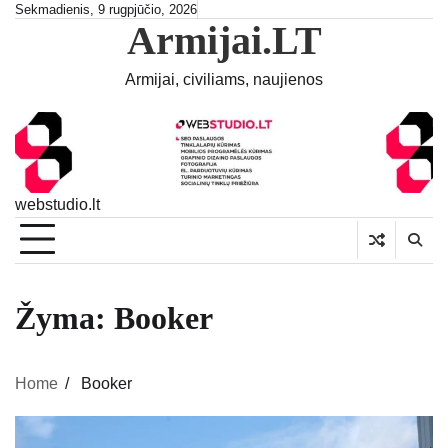
Skip
Sekmadienis, 9 rugpjūčio, 2026
Armijai.LT
to
content
Armijai, civiliams, naujienos
webstudio.lt
Žyma:
Booker
Home
Booker