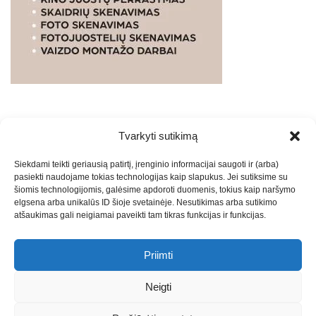
Tvarkyti sutikimą
WEBSTUDIO.LT
© SKAITMENINIO MARKETINGO
Siekdami teikti geriausią patirtį, įrenginio informacijai saugoti ir (arba)
PASLAUGOS. SEO tekstų rašymas, turinio kūrimas,
pasiekti naudojame tokias technologijas kaip slapukus. Jei sutiksime su
straipsnių rašymas ir talpinimas į mūsų valdomas
šiomis technologijomis, galėsime apdoroti duomenis, tokius kaip naršymo
svetaines.2026
Armijai.LT
Theme: Express News By
Adore
elgsena arba unikalūs ID šioje svetainėje. Nesutikimas arba sutikimo
atšaukimas gali neigiamai paveikti tam tikras funkcijas ir funkcijas.
Themes
.
Priimti
Draugai: -
Marketingo agentūra
-
Teisinės
konsultacijos
-
Skaidrių skenavimas
-
Klaipedos miesto
Neigti
naujienos
-
Miesto naujienos
-
Saulius Narbutas
-
Įvaizdžio
kūrimas
-
Veidoskaita
-
Teniso treniruotės
- Pranešimai spaudai