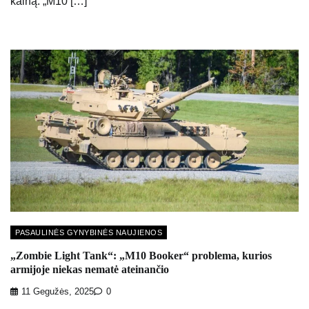
kainą. „M10 […]
PASAULINĖS GYNYBINĖS NAUJIENOS
„Zombie Light Tank“: „M10 Booker“ problema, kurios
armijoje niekas nematė ateinančio
11 Gegužės, 2025
0