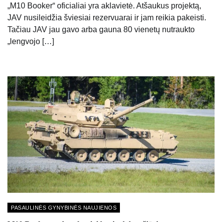
„M10 Booker“ oficialiai yra aklavietė. Atšaukus projektą,
JAV nusileidžia šviesiai rezervuarai ir jam reikia pakeisti.
Tačiau JAV jau gavo arba gauna 80 vienetų nutraukto
„lengvojo […]
PASAULINĖS GYNYBINĖS NAUJIENOS