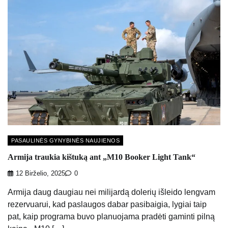
PASAULINĖS GYNYBINĖS NAUJIENOS
Armija traukia kištuką ant „M10 Booker Light Tank“
12 Birželio, 2025
0
Armija daug daugiau nei milijardą dolerių išleido lengvam
rezervuarui, kad paslaugos dabar pasibaigia, lygiai taip
pat, kaip programa buvo planuojama pradėti gaminti pilną