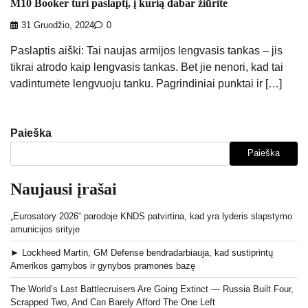
M10 Booker turi paslaptį, į kurią dabar žiūrite
31 Gruodžio, 2024
0
Paslaptis aiški: Tai naujas armijos lengvasis tankas – jis
tikrai atrodo kaip lengvasis tankas. Bet jie nenori, kad tai
vadintumėte lengvuoju tanku. Pagrindiniai punktai ir […]
Paieška
Paieška
Naujausi įrašai
„Eurosatory 2026“ parodoje KNDS patvirtina, kad yra lyderis slapstymo
amunicijos srityje
► Lockheed Martin, GM Defense bendradarbiauja, kad sustiprintų
Amerikos gamybos ir gynybos pramonės bazę
The World’s Last Battlecruisers Are Going Extinct — Russia Built Four,
Scrapped Two, And Can Barely Afford The One Left