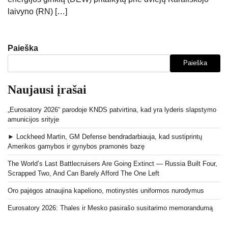
laivyno (RN) […]
Paieška
Paieška
Naujausi įrašai
„Eurosatory 2026“ parodoje KNDS patvirtina, kad yra lyderis slapstymo
amunicijos srityje
► Lockheed Martin, GM Defense bendradarbiauja, kad sustiprintų
Amerikos gamybos ir gynybos pramonės bazę
The World’s Last Battlecruisers Are Going Extinct — Russia Built Four,
Scrapped Two, And Can Barely Afford The One Left
Oro pajėgos atnaujina kapeliono, motinystės uniformos nurodymus
Eurosatory 2026: Thales ir Mesko pasirašo susitarimo memorandumą