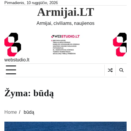
Skip
Pirmadienis, 10 rugpjūčio, 2026
Armijai.LT
to
content
Armijai, civiliams, naujienos
webstudio.lt
Žyma:
būdą
Home
būdą