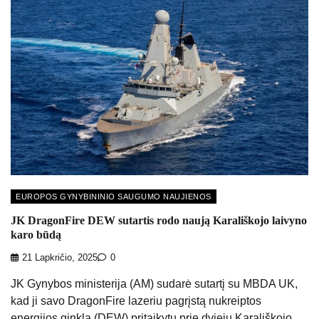
EUROPOS GYNYBININIO SAUGUMO NAUJIENOS
JK DragonFire DEW sutartis rodo naują Karališkojo laivyno
karo būdą
21 Lapkričio, 2025
0
JK Gynybos ministerija (AM) sudarė sutartį su MBDA UK,
kad ji savo DragonFire lazeriu pagrįstą nukreiptos
energijos ginklą (DEW) pritaikytų prie dviejų Karališkojo