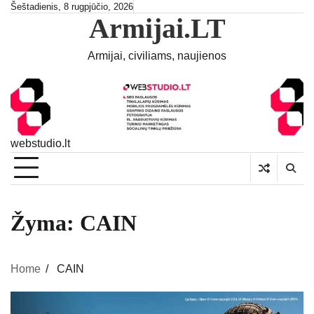
Skip
Šeštadienis, 8 rugpjūčio, 2026
Armijai.LT
to
content
Armijai, civiliams, naujienos
webstudio.lt
Žyma:
CAIN
Home
CAIN