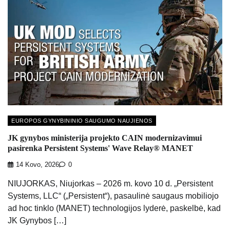
EUROPOS GYNYBININIO SAUGUMO NAUJIENOS
JK gynybos ministerija projekto CAIN modernizavimui
pasirenka Persistent Systems' Wave Relay® MANET
14 Kovo, 2026
0
NIUJORKAS, Niujorkas – 2026 m. kovo 10 d. „Persistent
Systems, LLC“ („Persistent“), pasaulinė saugaus mobiliojo
ad hoc tinklo (MANET) technologijos lyderė, paskelbė, kad
JK Gynybos […]