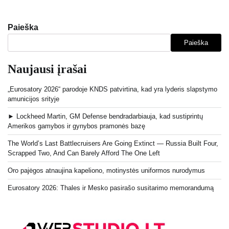
Paieška
Paieška
Naujausi įrašai
„Eurosatory 2026“ parodoje KNDS patvirtina, kad yra lyderis slapstymo
amunicijos srityje
► Lockheed Martin, GM Defense bendradarbiauja, kad sustiprintų
Amerikos gamybos ir gynybos pramonės bazę
The World’s Last Battlecruisers Are Going Extinct — Russia Built Four,
Scrapped Two, And Can Barely Afford The One Left
Oro pajėgos atnaujina kapeliono, motinystės uniformos nurodymus
Eurosatory 2026: Thales ir Mesko pasirašo susitarimo memorandumą