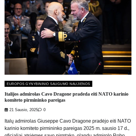
EUROPOS GYNYBININIO SAUGUMO NAUJIENOS
Italijos admirolas Cavo Dragone pradeda eiti NATO karinio
komiteto pirmininko pareigas
21 Sausio, 2025
0
Italų admirolas Giuseppe Cavo Dragone pradėjo eiti NATO
karinio komiteto pirmininko pareigas 2025 m. sausio 17 d.,
oficialiai atsiėmęs savo pirmtako, olandų admirolo Robo