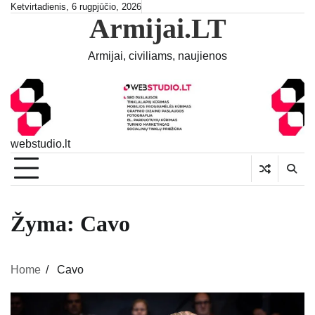
Skip
Ketvirtadienis, 6 rugpjūčio, 2026
Armijai.LT
to
content
Armijai, civiliams, naujienos
webstudio.lt
Žyma:
Cavo
Home
Cavo