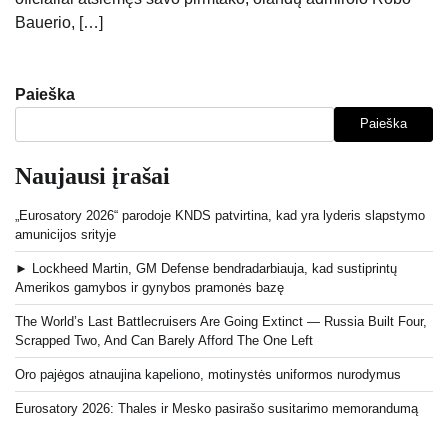
Bauerio, […]
Paieška
Paieška
Naujausi įrašai
„Eurosatory 2026“ parodoje KNDS patvirtina, kad yra lyderis slapstymo
amunicijos srityje
► Lockheed Martin, GM Defense bendradarbiauja, kad sustiprintų
Amerikos gamybos ir gynybos pramonės bazę
The World’s Last Battlecruisers Are Going Extinct — Russia Built Four,
Scrapped Two, And Can Barely Afford The One Left
Oro pajėgos atnaujina kapeliono, motinystės uniformos nurodymus
Eurosatory 2026: Thales ir Mesko pasirašo susitarimo memorandumą