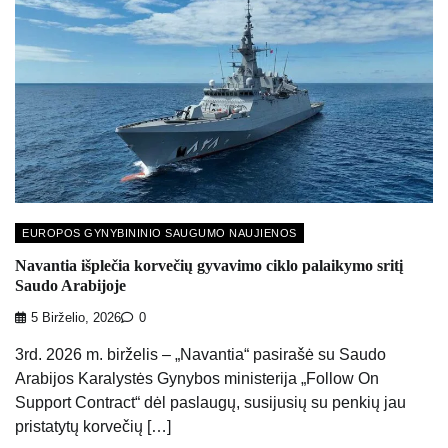
EUROPOS GYNYBININIO SAUGUMO NAUJIENOS
Navantia išplečia korvečių gyvavimo ciklo palaikymo sritį
Saudo Arabijoje
5 Birželio, 2026
0
3rd. 2026 m. birželis – „Navantia“ pasirašė su Saudo
Arabijos Karalystės Gynybos ministerija „Follow On
Support Contract“ dėl paslaugų, susijusių su penkių jau
pristatytų korvečių […]