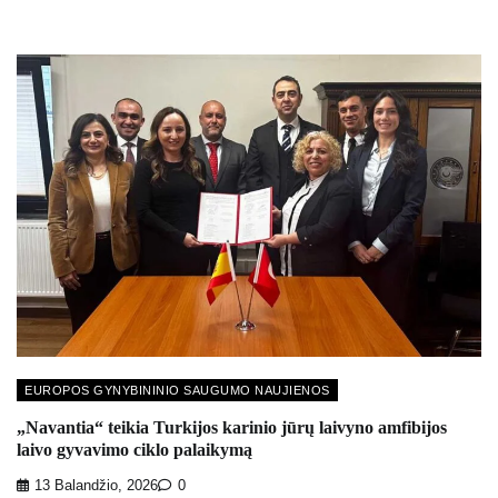
EUROPOS GYNYBININIO SAUGUMO NAUJIENOS
„Navantia“ teikia Turkijos karinio jūrų laivyno amfibijos
laivo gyvavimo ciklo palaikymą
13 Balandžio, 2026
0