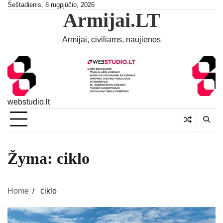
Skip
Šeštadienis, 8 rugpjūčio, 2026
Armijai.LT
to
content
Armijai, civiliams, naujienos
webstudio.lt
Žyma:
ciklo
Home
ciklo