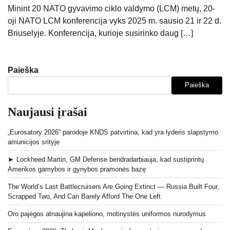
Minint 20 NATO gyvavimo ciklo valdymo (LCM) metų, 20-
oji NATO LCM konferencija vyks 2025 m. sausio 21 ir 22 d.
Briuselyje. Konferencija, kurioje susirinko daug […]
Paieška
Paieška
Naujausi įrašai
„Eurosatory 2026“ parodoje KNDS patvirtina, kad yra lyderis slapstymo
amunicijos srityje
► Lockheed Martin, GM Defense bendradarbiauja, kad sustiprintų
Amerikos gamybos ir gynybos pramonės bazę
The World’s Last Battlecruisers Are Going Extinct — Russia Built Four,
Scrapped Two, And Can Barely Afford The One Left
Oro pajėgos atnaujina kapeliono, motinystės uniformos nurodymus