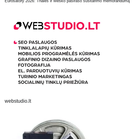
Eurosatory 2026: Thales ir Mesko pasirašo susitarimo memorandumą
webstudio.lt