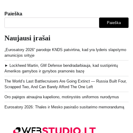
Paieška
Paieška
Naujausi įrašai
„Eurosatory 2026“ parodoje KNDS patvirtina, kad yra lyderis slapstymo
amunicijos srityje
► Lockheed Martin, GM Defense bendradarbiauja, kad sustiprintų
Amerikos gamybos ir gynybos pramonės bazę
The World’s Last Battlecruisers Are Going Extinct — Russia Built Four,
Scrapped Two, And Can Barely Afford The One Left
Oro pajėgos atnaujina kapeliono, motinystės uniformos nurodymus
Eurosatory 2026: Thales ir Mesko pasirašo susitarimo memorandumą