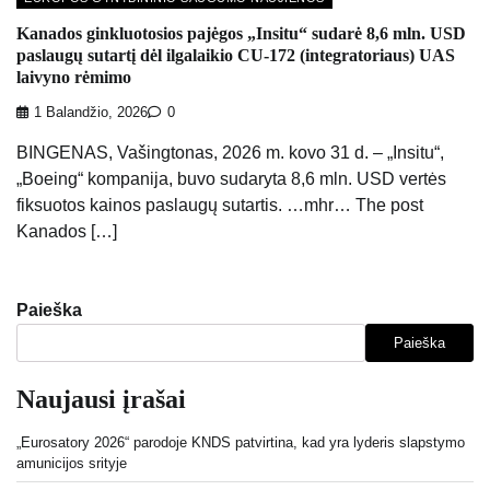
Kanados ginkluotosios pajėgos „Insitu“ sudarė 8,6 mln. USD
paslaugų sutartį dėl ilgalaikio CU-172 (integratoriaus) UAS
laivyno rėmimo
1 Balandžio, 2026
0
BINGENAS, Vašingtonas, 2026 m. kovo 31 d. – „Insitu“,
„Boeing“ kompanija, buvo sudaryta 8,6 mln. USD vertės
fiksuotos kainos paslaugų sutartis. …mhr… The post
Kanados […]
Paieška
Paieška
Naujausi įrašai
„Eurosatory 2026“ parodoje KNDS patvirtina, kad yra lyderis slapstymo
amunicijos srityje