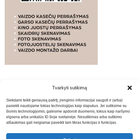
Tvarkyti sutikimą
WEBSTUDIO.LT
© SKAITMENINIO MARKETINGO
Siekdami teikti geriausią patirtį, įrenginio informacijai saugoti ir (arba)
PASLAUGOS. SEO tekstų rašymas, turinio kūrimas,
pasiekti naudojame tokias technologijas kaip slapukus. Jei sutiksime su
straipsnių rašymas ir talpinimas į mūsų valdomas
šiomis technologijomis, galėsime apdoroti duomenis, tokius kaip naršymo
svetaines.2026
Armijai.LT
Theme: Express News By
Adore
elgsena arba unikalūs ID šioje svetainėje. Nesutikimas arba sutikimo
atšaukimas gali neigiamai paveikti tam tikras funkcijas ir funkcijas.
Themes
.