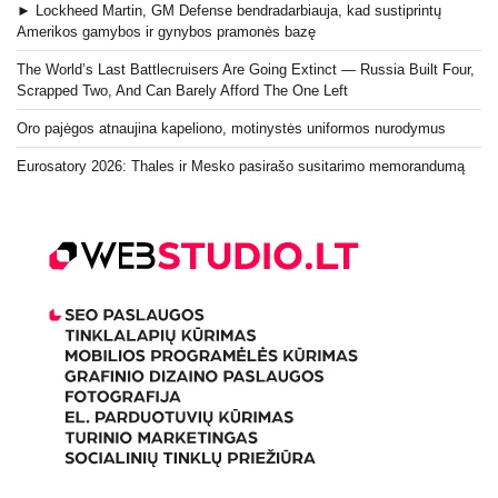
► Lockheed Martin, GM Defense bendradarbiauja, kad sustiprintų
Amerikos gamybos ir gynybos pramonės bazę
The World’s Last Battlecruisers Are Going Extinct — Russia Built Four,
Scrapped Two, And Can Barely Afford The One Left
Oro pajėgos atnaujina kapeliono, motinystės uniformos nurodymus
Eurosatory 2026: Thales ir Mesko pasirašo susitarimo memorandumą