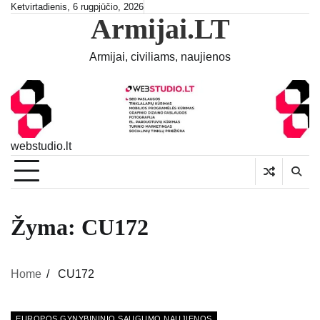
Skip
Ketvirtadienis, 6 rugpjūčio, 2026
Armijai.LT
to
content
Armijai, civiliams, naujienos
webstudio.lt
Žyma:
CU172
Home
CU172
EUROPOS GYNYBININIO SAUGUMO NAUJIENOS