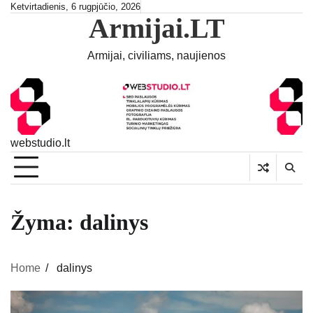
Skip
Ketvirtadienis, 6 rugpjūčio, 2026
Armijai.LT
to
content
Armijai, civiliams, naujienos
webstudio.lt
Žyma:
dalinys
Home
dalinys