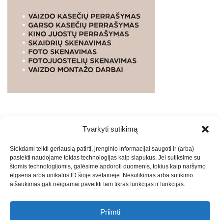
Tvarkyti sutikimą
WEBSTUDIO.LT
© SKAITMENINIO MARKETINGO
Siekdami teikti geriausią patirtį, įrenginio informacijai saugoti ir (arba)
PASLAUGOS. SEO tekstų rašymas, turinio kūrimas,
pasiekti naudojame tokias technologijas kaip slapukus. Jei sutiksime su
straipsnių rašymas ir talpinimas į mūsų valdomas
šiomis technologijomis, galėsime apdoroti duomenis, tokius kaip naršymo
svetaines.2026
Armijai.LT
Theme: Express News By
Adore
elgsena arba unikalūs ID šioje svetainėje. Nesutikimas arba sutikimo
atšaukimas gali neigiamai paveikti tam tikras funkcijas ir funkcijas.
Themes
.
Priimti
Draugai: -
Marketingo agentūra
-
Teisinės