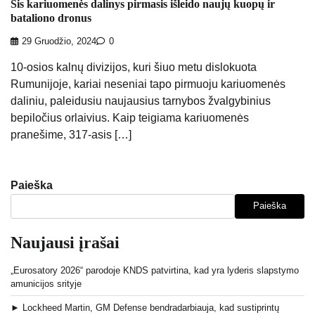
Šis kariuomenės dalinys pirmasis išleido naujų kuopų ir
bataliono dronus
29 Gruodžio, 2024
0
10-osios kalnų divizijos, kuri šiuo metu dislokuota
Rumunijoje, kariai neseniai tapo pirmuoju kariuomenės
daliniu, paleidusiu naujausius tarnybos žvalgybinius
bepiločius orlaivius. Kaip teigiama kariuomenės
pranešime, 317-asis […]
Paieška
Paieška
Naujausi įrašai
„Eurosatory 2026“ parodoje KNDS patvirtina, kad yra lyderis slapstymo
amunicijos srityje
► Lockheed Martin, GM Defense bendradarbiauja, kad sustiprintų