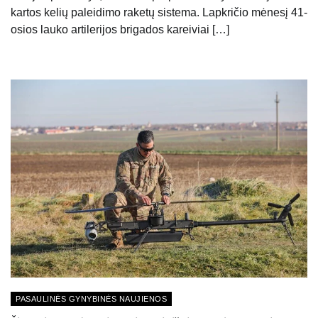
kartos kelių paleidimo raketų sistema. Lapkričio mėnesį 41-
osios lauko artilerijos brigados kareiviai […]
PASAULINĖS GYNYBINĖS NAUJIENOS