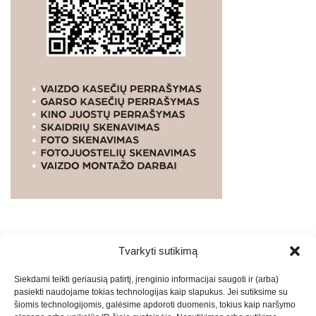
Tvarkyti sutikimą
WEBSTUDIO.LT
© SKAITMENINIO MARKETINGO
Siekdami teikti geriausią patirtį, įrenginio informacijai saugoti ir (arba)
PASLAUGOS. SEO tekstų rašymas, turinio kūrimas,
pasiekti naudojame tokias technologijas kaip slapukus. Jei sutiksime su
straipsnių rašymas ir talpinimas į mūsų valdomas
šiomis technologijomis, galėsime apdoroti duomenis, tokius kaip naršymo