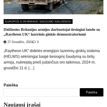
EUROPOS GYNYBININIO SAUGUMO NAUJIENOS
Didžiosios Britanijos armijos darbuotojai tiesiogiai šaudo su
„Raytheon UK“ lazerinio ginklo demonstratoriumi
27 Gruodžio, 2024
0
„Raytheon UK“ didelės energijos lazerinių ginklų sistema
(HELWS) sėkmingai baigė tiesioginį šaudymą su britų
armija, nukreiptą prieš judančius oro taikinius, 2024 m.
gruodžio 11 d. […]
Paieška
Paieška
Naujausi įrašai