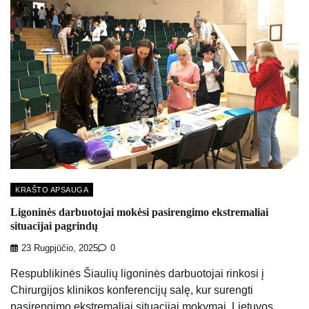
KRAŠTO APSAUGA
Ligoninės darbuotojai mokėsi pasirengimo ekstremaliai
situacijai pagrindų
23 Rugpjūčio, 2025
0
Respublikinės Šiaulių ligoninės darbuotojai rinkosi į
Chirurgijos klinikos konferencijų salę, kur surengti
pasirengimo ekstremaliai situacijai mokymai. Lietuvos