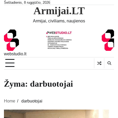
Skip
Šeštadienis, 8 rugpjūčio, 2026
Armijai.LT
to
content
Armijai, civiliams, naujienos
webstudio.lt
Žyma:
darbuotojai
Home
darbuotojai