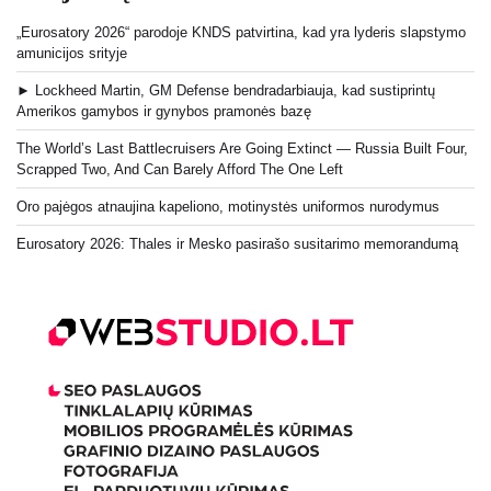
„Eurosatory 2026“ parodoje KNDS patvirtina, kad yra lyderis slapstymo
amunicijos srityje
► Lockheed Martin, GM Defense bendradarbiauja, kad sustiprintų
Amerikos gamybos ir gynybos pramonės bazę
The World’s Last Battlecruisers Are Going Extinct — Russia Built Four,
Scrapped Two, And Can Barely Afford The One Left
Oro pajėgos atnaujina kapeliono, motinystės uniformos nurodymus
Eurosatory 2026: Thales ir Mesko pasirašo susitarimo memorandumą