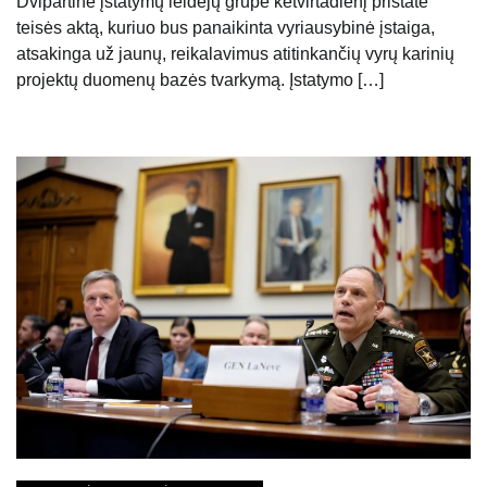
Dvipartinė įstatymų leidėjų grupė ketvirtadienį pristatė
teisės aktą, kuriuo bus panaikinta vyriausybinė įstaiga,
atsakinga už jaunų, reikalavimus atitinkančių vyrų karinių
projektų duomenų bazės tvarkymą. Įstatymo […]