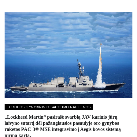
EUROPOS GYNYBININIO SAUGUMO NAUJIENOS
„Lockheed Martin“ pasirašė svarbią JAV karinio jūrų
laivyno sutartį dėl pažangiausios pasaulyje oro gynybos
raketos PAC-3® MSE integravimo į Aegis kovos sistemą
pirmą kartą.