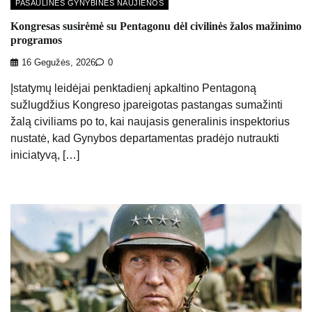
PASAULINĖS GYNYBINĖS NAUJIENOS
Kongresas susirėmė su Pentagonu dėl civilinės žalos mažinimo
programos
16 Gegužės, 2026
0
Įstatymų leidėjai penktadienį apkaltino Pentagoną
sužlugdžius Kongreso įpareigotas pastangas sumažinti
žalą civiliams po to, kai naujasis generalinis inspektorius
nustatė, kad Gynybos departamentas pradėjo nutraukti
iniciatyvą, […]