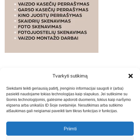
Tvarkyti sutikimą
WEBSTUDIO.LT
© SKAITMENINIO MARKETINGO
Siekdami teikti geriausią patirtį, įrenginio informacijai saugoti ir (arba)
PASLAUGOS. SEO tekstų rašymas, turinio kūrimas,
pasiekti naudojame tokias technologijas kaip slapukus. Jei sutiksime su
straipsnių rašymas ir talpinimas į mūsų valdomas
šiomis technologijomis, galėsime apdoroti duomenis, tokius kaip naršymo
svetaines.2026
Armijai.LT
Theme: Express News By
Adore
elgsena arba unikalūs ID šioje svetainėje. Nesutikimas arba sutikimo
atšaukimas gali neigiamai paveikti tam tikras funkcijas ir funkcijas.
Themes
.
Priimti
Draugai: -
Marketingo agentūra
-
Teisinės
konsultacijos
-
Skaidrių skenavimas
-
Klaipedos miesto