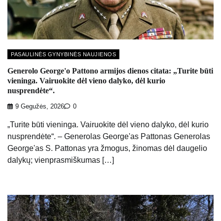
PASAULINĖS GYNYBINĖS NAUJIENOS
Generolo George'o Pattono armijos dienos citata: „Turite būti
vieninga. Vairuokite dėl vieno dalyko, dėl kurio
nusprendėte“.
9 Gegužės, 2026
0
„Turite būti vieninga. Vairuokite dėl vieno dalyko, dėl kurio
nusprendėte“. – Generolas George'as Pattonas Generolas
George'as S. Pattonas yra žmogus, žinomas dėl daugelio
dalykų; vienprasmiškumas […]