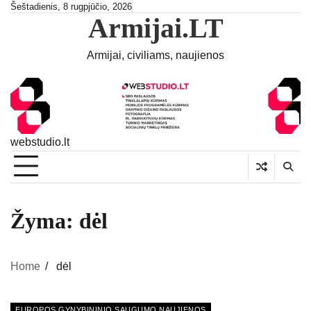
Skip
Šeštadienis, 8 rugpjūčio, 2026
Armijai.LT
to
content
Armijai, civiliams, naujienos
webstudio.lt
Žyma:
dėl
Home
dėl
EUROPOS GYNYBININIO SAUGUMO NAUJIENOS