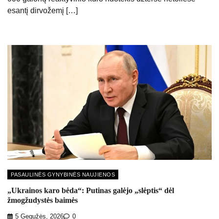
esantį dirvožemį […]
PASAULINĖS GYNYBINĖS NAUJIENOS
„Ukrainos karo bėda“: Putinas galėjo „slėptis“ dėl
žmogžudystės baimės
5 Gegužės, 2026
0