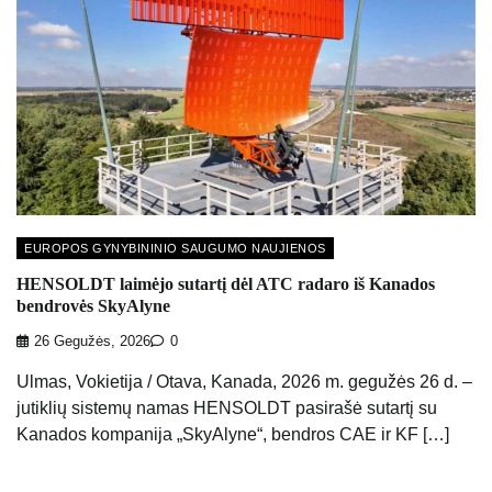
EUROPOS GYNYBININIO SAUGUMO NAUJIENOS
HENSOLDT laimėjo sutartį dėl ATC radaro iš Kanados
bendrovės SkyAlyne
26 Gegužės, 2026
0
Ulmas, Vokietija / Otava, Kanada, 2026 m. gegužės 26 d. –
jutiklių sistemų namas HENSOLDT pasirašė sutartį su
Kanados kompanija „SkyAlyne“, bendros CAE ir KF […]