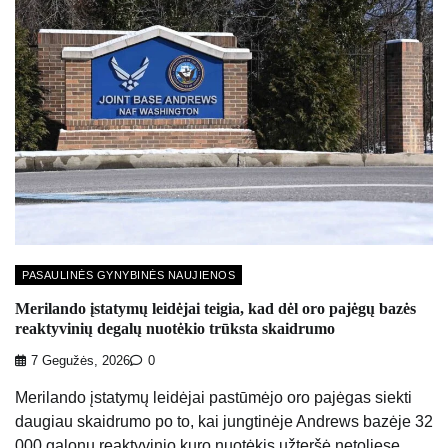
PASAULINĖS GYNYBINĖS NAUJIENOS
Merilando įstatymų leidėjai teigia, kad dėl oro pajėgų bazės
reaktyvinių degalų nuotėkio trūksta skaidrumo
7 Gegužės, 2026
0
Merilando įstatymų leidėjai pastūmėjo oro pajėgas siekti
daugiau skaidrumo po to, kai jungtinėje Andrews bazėje 32
000 galonų reaktyvinio kuro nuotėkis užteršė netoliese