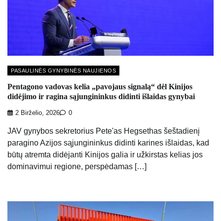
PASAULINĖS GYNYBINĖS NAUJIENOS
Pentagono vadovas kelia „pavojaus signalą“ dėl Kinijos
didėjimo ir ragina sąjungininkus didinti išlaidas gynybai
2 Birželio, 2026
0
JAV gynybos sekretorius Pete'as Hegsethas šeštadienį
paragino Azijos sąjungininkus didinti karines išlaidas, kad
būtų atremta didėjanti Kinijos galia ir užkirstas kelias jos
dominavimui regione, perspėdamas […]