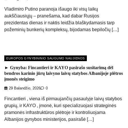
Vladimiro Putino paranoja išaugo iki visų laikų
aukščiausiųjų – pranešama, kad dabar Rusijos
prezidentas dienas ir naktis leidžia blaškydamasis tarp
požeminių bunkerių kompleksų, bijodamas bepiločių […]
EUROPOS GYNYBININIO SAUGUMO NAUJIENOS
► Gynyba: Fincantieri ir KAYO pasirašo susitarimą dėl
bendros karinio jūrų laivyno laivų statybos Albanijoje plėtros
įmonės steigimo
29 Balandžio, 2026
0
Fincantieri , viena iš pirmaujančių pasaulyje laivų statybos
grupių, ir KAYO , įmonė, kuri specializuojasi strateginės
pramonės infrastruktūros plėtroje ir kontroliuojama
Albanijos gynybos ministerijos, pasirašė […]