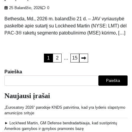
25 Balandžio, 2026
0
Bethesda, Md., 2026 m. balandžio 21 d. – JAV vyriausybė
paskelbė apie sutartį su Lockheed Martin (NYSE: LMT) dėl
PAC-3® raketų segmento patobulinimo (MSE) kūrimo, […]
Įrašų
1
2
…
15
puslapiavimas
Paieška
Paieška
Naujausi įrašai
„Eurosatory 2026“ parodoje KNDS patvirtina, kad yra lyderis slapstymo
amunicijos srityje
► Lockheed Martin, GM Defense bendradarbiauja, kad sustiprintų
Amerikos gamybos ir gynybos pramonės bazę