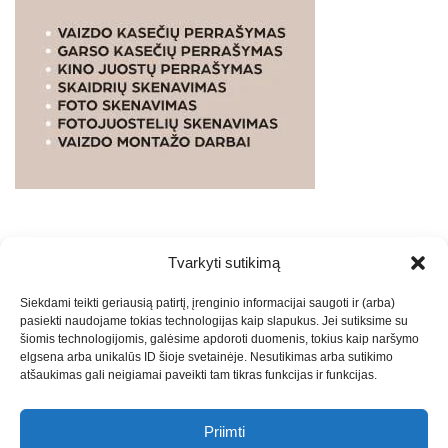
Tvarkyti sutikimą
WEBSTUDIO.LT
© SKAITMENINIO MARKETINGO
Siekdami teikti geriausią patirtį, įrenginio informacijai saugoti ir (arba)
PASLAUGOS. SEO tekstų rašymas, turinio kūrimas,
pasiekti naudojame tokias technologijas kaip slapukus. Jei sutiksime su
straipsnių rašymas ir talpinimas į mūsų valdomas
šiomis technologijomis, galėsime apdoroti duomenis, tokius kaip naršymo
svetaines.2026
Armijai.LT
Theme: Express News By
Adore
elgsena arba unikalūs ID šioje svetainėje. Nesutikimas arba sutikimo
atšaukimas gali neigiamai paveikti tam tikras funkcijas ir funkcijas.
Themes
.
Priimti
Draugai: -
Marketingo agentūra
-
Teisinės