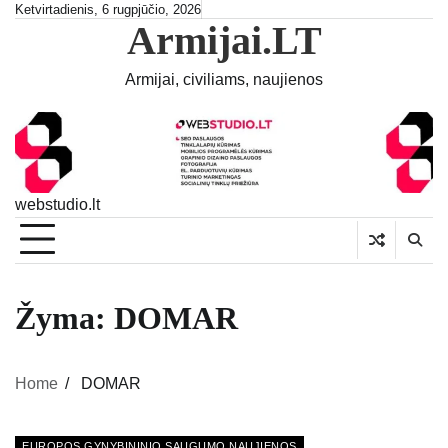
Skip
Ketvirtadienis, 6 rugpjūčio, 2026
Armijai.LT
to
content
Armijai, civiliams, naujienos
webstudio.lt
Žyma:
DOMAR
Home
DOMAR
EUROPOS GYNYBININIO SAUGUMO NAUJIENOS