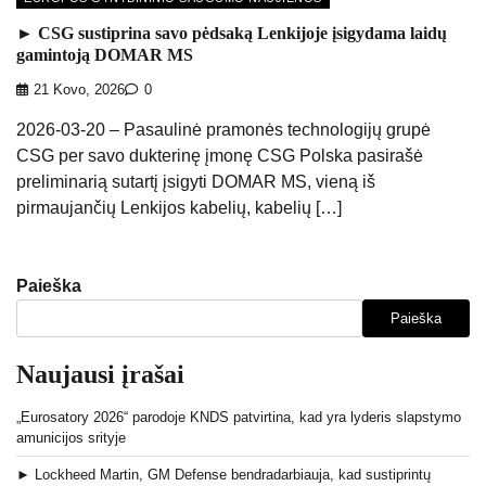
► CSG sustiprina savo pėdsaką Lenkijoje įsigydama laidų
gamintoją DOMAR MS
21 Kovo, 2026
0
2026-03-20 – Pasaulinė pramonės technologijų grupė
CSG per savo dukterinę įmonę CSG Polska pasirašė
preliminarią sutartį įsigyti DOMAR MS, vieną iš
pirmaujančių Lenkijos kabelių, kabelių […]
Paieška
Paieška
Naujausi įrašai
„Eurosatory 2026“ parodoje KNDS patvirtina, kad yra lyderis slapstymo
amunicijos srityje
► Lockheed Martin, GM Defense bendradarbiauja, kad sustiprintų