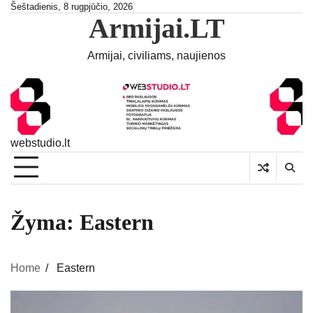
Skip
Šeštadienis, 8 rugpjūčio, 2026
Armijai.LT
to
content
Armijai, civiliams, naujienos
webstudio.lt
Žyma:
Eastern
Home
Eastern