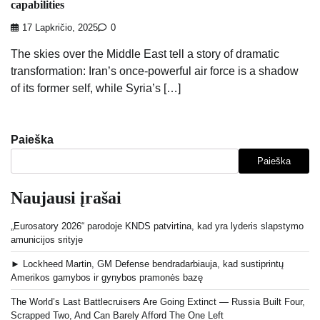
capabilities
17 Lapkričio, 2025
0
The skies over the Middle East tell a story of dramatic
transformation: Iran’s once-powerful air force is a shadow
of its former self, while Syria’s […]
Paieška
Paieška
Naujausi įrašai
„Eurosatory 2026“ parodoje KNDS patvirtina, kad yra lyderis slapstymo
amunicijos srityje
► Lockheed Martin, GM Defense bendradarbiauja, kad sustiprintų
Amerikos gamybos ir gynybos pramonės bazę
The World’s Last Battlecruisers Are Going Extinct — Russia Built Four,
Scrapped Two, And Can Barely Afford The One Left