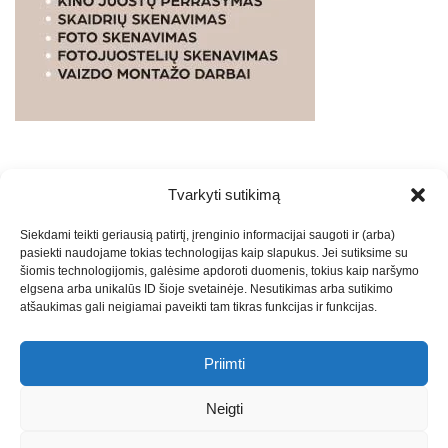
Tvarkyti sutikimą
WEBSTUDIO.LT
© SKAITMENINIO MARKETINGO
Siekdami teikti geriausią patirtį, įrenginio informacijai saugoti ir (arba)
PASLAUGOS. SEO tekstų rašymas, turinio kūrimas,
pasiekti naudojame tokias technologijas kaip slapukus. Jei sutiksime su
straipsnių rašymas ir talpinimas į mūsų valdomas
šiomis technologijomis, galėsime apdoroti duomenis, tokius kaip naršymo
svetaines.2026
Armijai.LT
Theme: Express News By
Adore
elgsena arba unikalūs ID šioje svetainėje. Nesutikimas arba sutikimo
atšaukimas gali neigiamai paveikti tam tikras funkcijas ir funkcijas.
Themes
.
Priimti
Draugai: -
Marketingo agentūra
-
Teisinės
konsultacijos
-
Skaidrių skenavimas
-
Klaipedos miesto
Neigti
naujienos
-
Miesto naujienos
-
Saulius Narbutas
-
Įvaizdžio
kūrimas
-
Veidoskaita
-
Teniso treniruotės
- Pranešimai spaudai