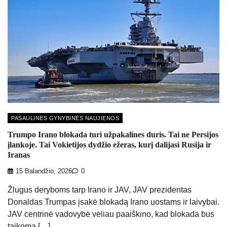
PASAULINĖS GYNYBINĖS NAUJIENOS
Trumpo Irano blokada turi užpakalines duris. Tai ne Persijos
įlankoje. Tai Vokietijos dydžio ežeras, kurį dalijasi Rusija ir
Iranas
15 Balandžio, 2026
0
Žlugus deryboms tarp Irano ir JAV, JAV prezidentas
Donaldas Trumpas įsakė blokadą Irano uostams ir laivybai.
JAV centrinė vadovybė vėliau paaiškino, kad blokada bus
taikoma […]