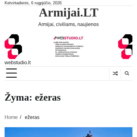
Skip
Ketvirtadienis, 6 rugpjūčio, 2026
Armijai.LT
to
content
Armijai, civiliams, naujienos
webstudio.lt
Žyma:
ežeras
Home
ežeras