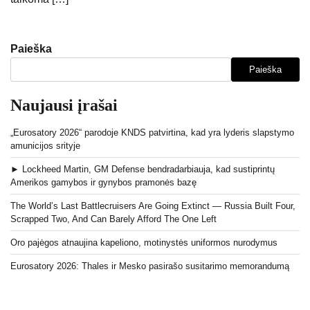
Paieška
Paieška
Naujausi įrašai
„Eurosatory 2026“ parodoje KNDS patvirtina, kad yra lyderis slapstymo
amunicijos srityje
► Lockheed Martin, GM Defense bendradarbiauja, kad sustiprintų
Amerikos gamybos ir gynybos pramonės bazę
The World’s Last Battlecruisers Are Going Extinct — Russia Built Four,
Scrapped Two, And Can Barely Afford The One Left
Oro pajėgos atnaujina kapeliono, motinystės uniformos nurodymus
Eurosatory 2026: Thales ir Mesko pasirašo susitarimo memorandumą