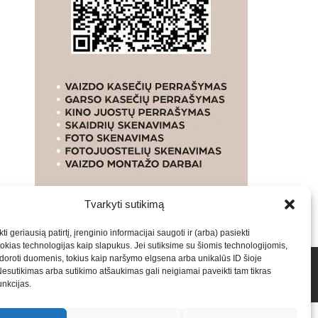
Tvarkyti sutikimą
ti geriausią patirtį, įrenginio informacijai saugoti ir (arba) pasiekti
kias technologijas kaip slapukus. Jei sutiksime su šiomis technologijomis,
oroti duomenis, tokius kaip naršymo elgsena arba unikalūs ID šioje
talpinimas į mūsų valdomas svetaines.2026
Armijai.LT
Nesutikimas arba sutikimo atšaukimas gali neigiamai paveikti tam tikras
funkcijas.