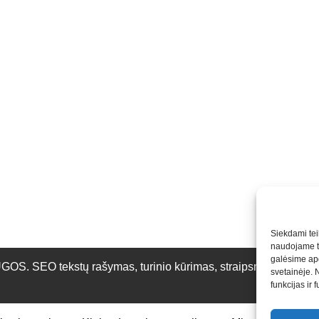
Siekdami teik
naudojame to
galėsime apd
O tekstų rašymas, turinio kūrimas, straipsnių rašymas ir 
svetainėje. 
funkcijas ir 