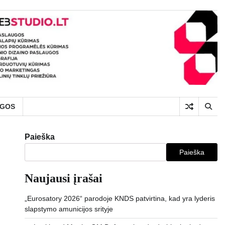
UGOS
Paieška
Paieška
Naujausi įrašai
„Eurosatory 2026“ parodoje KNDS patvirtina, kad yra lyderis
slapstymo amunicijos srityje