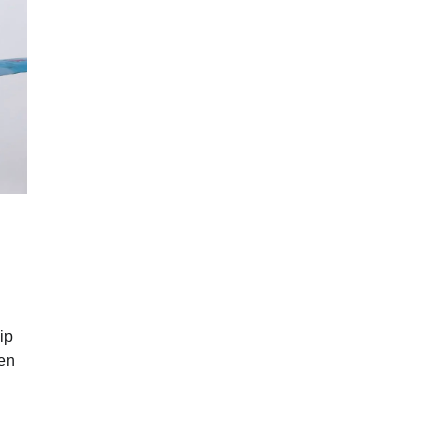
ip
pen