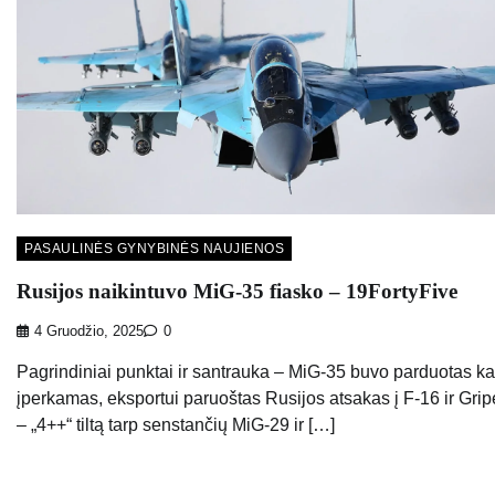
PASAULINĖS GYNYBINĖS NAUJIENOS
Rusijos naikintuvo MiG-35 fiasko – 19FortyFive
4 Gruodžio, 2025
0
Pagrindiniai punktai ir santrauka – MiG-35 buvo parduotas ka
įperkamas, eksportui paruoštas Rusijos atsakas į F-16 ir Gri
– „4++“ tiltą tarp senstančių MiG-29 ir […]