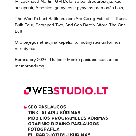
► Lockheed Martin, GM Defense bendradarbiauja, kad
sustiprintų Amerikos gamybos ir gynybos pramonės bazę
The World’s Last Battlecruisers Are Going Extinct — Russia
Built Four, Scrapped Two, And Can Barely Afford The One
Left
Oro pajėgos atnaujina kapeliono, motinystės uniformos
nurodymus
Eurosatory 2026: Thales ir Mesko pasirašo susitarimo
memorandumą