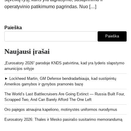
operatyvinio patikimumo pagrindas. Nuo […]
Paieška
Paieška
Naujausi įrašai
„Eurosatory 2026“ parodoje KNDS patvirtina, kad yra lyderis slapstymo
amunicijos srityje
► Lockheed Martin, GM Defense bendradarbiauja, kad sustiprintų
Amerikos gamybos ir gynybos pramonės bazę
The World’s Last Battlecruisers Are Going Extinct — Russia Built Four,
Scrapped Two, And Can Barely Afford The One Left
Oro pajėgos atnaujina kapeliono, motinystės uniformos nurodymus
Eurosatory 2026: Thales ir Mesko pasirašo susitarimo memorandumą