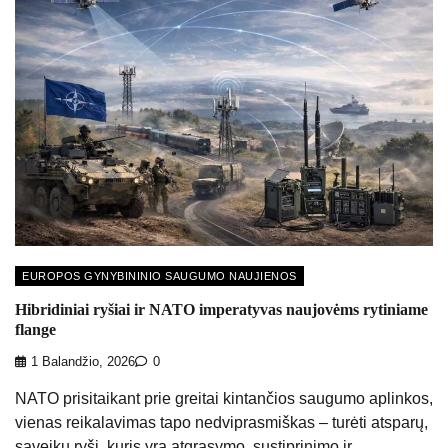
EUROPOS GYNYBININIO SAUGUMO NAUJIENOS
Hibridiniai ryšiai ir NATO imperatyvas naujovėms rytiniame
flange
1 Balandžio, 2026
0
NATO prisitaikant prie greitai kintančios saugumo aplinkos,
vienas reikalavimas tapo nedviprasmiškas – turėti atsparų,
sąveikų ryšį, kuris yra atgrasymo, sustiprinimo ir