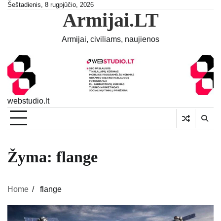
Skip
Šeštadienis, 8 rugpjūčio, 2026
Armijai.LT
to
content
Armijai, civiliams, naujienos
webstudio.lt
Žyma:
flange
Home
flange