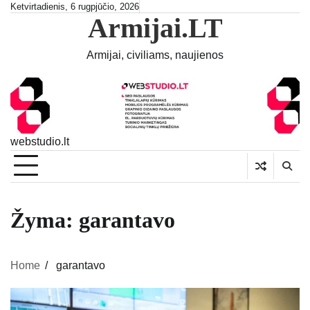
Skip
Ketvirtadienis, 6 rugpjūčio, 2026
Armijai.LT
to
content
Armijai, civiliams, naujienos
webstudio.lt
Žyma:
garantavo
Home
garantavo