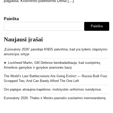
pagalba. Kosminio paleidimo Delta […]
Paieška
Paieška
Naujausi įrašai
„Eurosatory 2026“ parodoje KNDS patvirtina, kad yra lyderis slapstymo
amunicijos srityje
► Lockheed Martin, GM Defense bendradarbiauja, kad sustiprintų
Amerikos gamybos ir gynybos pramonės bazę
The World’s Last Battlecruisers Are Going Extinct — Russia Built Four,
Scrapped Two, And Can Barely Afford The One Left
Oro pajėgos atnaujina kapeliono, motinystės uniformos nurodymus
Eurosatory 2026: Thales ir Mesko pasirašo susitarimo memorandumą