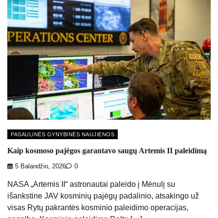
PASAULINĖS GYNYBINĖS NAUJIENOS
Kaip kosmoso pajėgos garantavo saugų Artemis II paleidimą
5 Balandžio, 2026
0
NASA „Artemis II“ astronautai paleido į Mėnulį su
išankstine JAV kosminių pajėgų padalinio, atsakingo už
visas Rytų pakrantės kosminio paleidimo operacijas,