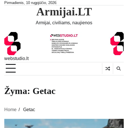
Skip
Pirmadienis, 10 rugpjūčio, 2026
Armijai.LT
to
content
Armijai, civiliams, naujienos
webstudio.lt
Žyma:
Getac
Home
Getac