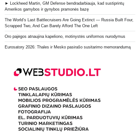
► Lockheed Martin, GM Defense bendradarbiauja, kad sustiprintų
Amerikos gamybos ir gynybos pramonės bazę
The World’s Last Battlecruisers Are Going Extinct — Russia Built Four,
Scrapped Two, And Can Barely Afford The One Left
Oro pajėgos atnaujina kapeliono, motinystės uniformos nurodymus
Eurosatory 2026: Thales ir Mesko pasirašo susitarimo memorandumą