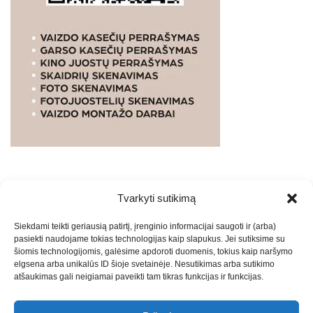
Tvarkyti sutikimą
WEBSTUDIO.LT
© SKAITMENINIO MARKETINGO
Siekdami teikti geriausią patirtį, įrenginio informacijai saugoti ir (arba)
PASLAUGOS. SEO tekstų rašymas, turinio kūrimas,
pasiekti naudojame tokias technologijas kaip slapukus. Jei sutiksime su
straipsnių rašymas ir talpinimas į mūsų valdomas
šiomis technologijomis, galėsime apdoroti duomenis, tokius kaip naršymo
svetaines.2026
Armijai.LT
Theme: Express News By
Adore
elgsena arba unikalūs ID šioje svetainėje. Nesutikimas arba sutikimo
atšaukimas gali neigiamai paveikti tam tikras funkcijas ir funkcijas.
Themes
.