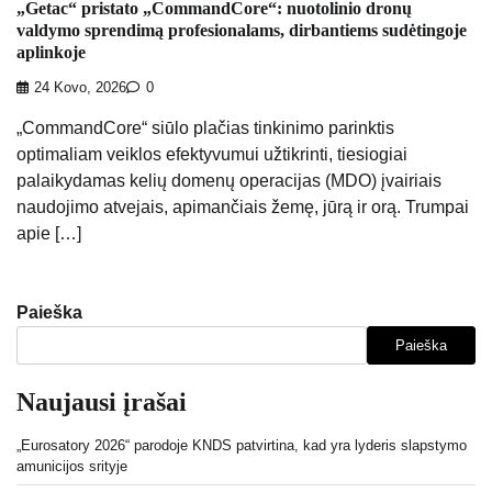
„Getac“ pristato „CommandCore“: nuotolinio dronų
valdymo sprendimą profesionalams, dirbantiems sudėtingoje
aplinkoje
24 Kovo, 2026
0
„CommandCore“ siūlo plačias tinkinimo parinktis
optimaliam veiklos efektyvumui užtikrinti, tiesiogiai
palaikydamas kelių domenų operacijas (MDO) įvairiais
naudojimo atvejais, apimančiais žemę, jūrą ir orą. Trumpai
apie […]
Paieška
Paieška
Naujausi įrašai
„Eurosatory 2026“ parodoje KNDS patvirtina, kad yra lyderis slapstymo
amunicijos srityje