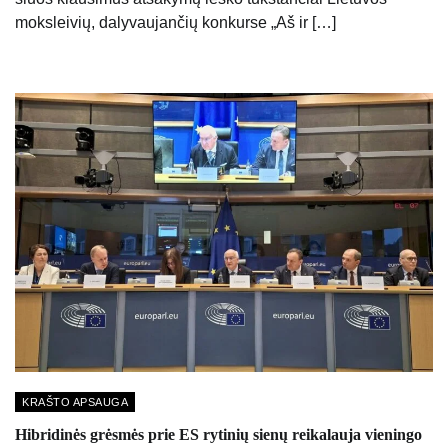
moksleivių, dalyvaujančių konkurse „Aš ir […]
KRAŠTO APSAUGA
Hibridinės grėsmės prie ES rytinių sienų reikalauja vieningo