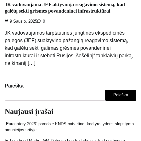
JK vadovaujama JEF aktyvuoja reagavimo sistemą, kad
galėtų sekti grėsmes povandeninei infrastruktūrai
9 Sausio, 2025
0
JK vadovaujamos tarptautinės jungtinės ekspedicinės
pajėgos (JEF) suaktyvino pažangią reagavimo sistemą,
kad galėtų sekti galimas grėsmes povandeninei
infrastruktūrai ir stebėti Rusijos „šešėlinį“ tanklaivių parką,
naikinantį […]
Paieška
Paieška
Naujausi įrašai
„Eurosatory 2026“ parodoje KNDS patvirtina, kad yra lyderis slapstymo
amunicijos srityje
► Lockheed Martin, GM Defense bendradarbiauja, kad sustiprintų