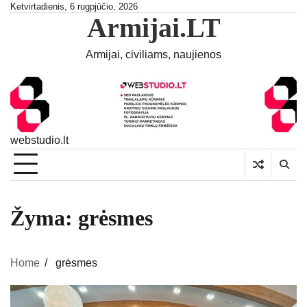
Skip
Ketvirtadienis, 6 rugpjūčio, 2026
Armijai.LT
to
content
Armijai, civiliams, naujienos
webstudio.lt
Žyma:
grėsmes
Home
grėsmes