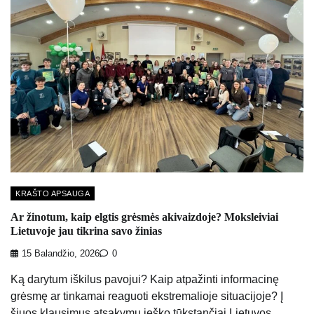
KRAŠTO APSAUGA
Ar žinotum, kaip elgtis grėsmės akivaizdoje? Moksleiviai
Lietuvoje jau tikrina savo žinias
15 Balandžio, 2026
0
Ką darytum iškilus pavojui? Kaip atpažinti informacinę
grėsmę ar tinkamai reaguoti ekstremalioje situacijoje? Į
šiuos klausimus atsakymų ieško tūkstančiai Lietuvos