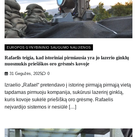
EUROPOS GYNYBININIO SAUGUMO NAUJIENOS
Rafaelis teigia, kad istoriniai pirmiausia yra jo lazerio ginklų
nuosmukis priešiškos oro grėsmės kovoje
31 Gegužės, 2025
0
Izraelio „Rafael“ pretendavo į istorinę pirmąją pirmąją vietą
tapdamas pirmuoju kompanija, sukūrusi lazerinį ginklą,
kuris kovoje sukėlė priešišką oro grėsmę. Rafaelis
neįvardijo sistemos ir nesiūlė […]