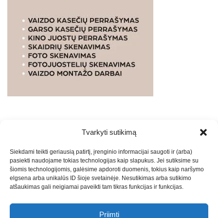
Tvarkyti sutikimą
WEBSTUDIO.LT
© SKAITMENINIO MARKETINGO
Siekdami teikti geriausią patirtį, įrenginio informacijai saugoti ir (arba)
PASLAUGOS. SEO tekstų rašymas, turinio kūrimas,
pasiekti naudojame tokias technologijas kaip slapukus. Jei sutiksime su
straipsnių rašymas ir talpinimas į mūsų valdomas
šiomis technologijomis, galėsime apdoroti duomenis, tokius kaip naršymo
svetaines.2026
Armijai.LT
Theme: Express News By
Adore
elgsena arba unikalūs ID šioje svetainėje. Nesutikimas arba sutikimo
atšaukimas gali neigiamai paveikti tam tikras funkcijas ir funkcijas.
Themes
.
Priimti
Draugai: -
Marketingo agentūra
-
Teisinės