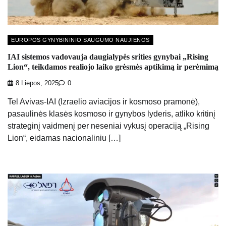
EUROPOS GYNYBININIO SAUGUMO NAUJIENOS
IAI sistemos vadovauja daugialypės srities gynybai „Rising
Lion“, teikdamos realiojo laiko grėsmės aptikimą ir perėmimą
8 Liepos, 2025
0
Tel Avivas-IAI (Izraelio aviacijos ir kosmoso pramonė),
pasaulinės klasės kosmoso ir gynybos lyderis, atliko kritinį
strateginį vaidmenį per neseniai vykusį operaciją „Rising
Lion“, eidamas nacionaliniu […]