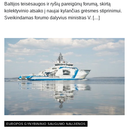
Baltijos teisėsaugos ir ryšių pareigūnų forumą, skirtą
kolektyvinio atsako į naujai kylančias grėsmes stiprinimui.
Sveikindamas forumo dalyvius ministras V. […]
EUROPOS GYNYBININIO SAUGUMO NAUJIENOS