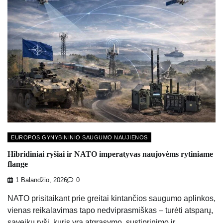
EUROPOS GYNYBININIO SAUGUMO NAUJIENOS
Hibridiniai ryšiai ir NATO imperatyvas naujovėms rytiniame
flange
1 Balandžio, 2026
0
NATO prisitaikant prie greitai kintančios saugumo aplinkos,
vienas reikalavimas tapo nedviprasmiškas – turėti atsparų,
sąveikų ryšį, kuris yra atgrasymo, sustiprinimo ir