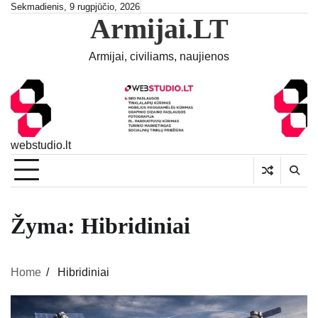
Skip
Sekmadienis, 9 rugpjūčio, 2026
Armijai.LT
to
content
Armijai, civiliams, naujienos
webstudio.lt
Žyma:
Hibridiniai
Home
Hibridiniai