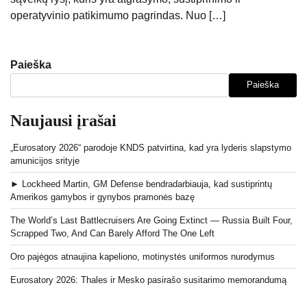
operatyvinio patikimumo pagrindas. Nuo […]
Paieška
Paieška
Naujausi įrašai
„Eurosatory 2026“ parodoje KNDS patvirtina, kad yra lyderis slapstymo
amunicijos srityje
► Lockheed Martin, GM Defense bendradarbiauja, kad sustiprintų
Amerikos gamybos ir gynybos pramonės bazę
The World’s Last Battlecruisers Are Going Extinct — Russia Built Four,
Scrapped Two, And Can Barely Afford The One Left
Oro pajėgos atnaujina kapeliono, motinystės uniformos nurodymus
Eurosatory 2026: Thales ir Mesko pasirašo susitarimo memorandumą