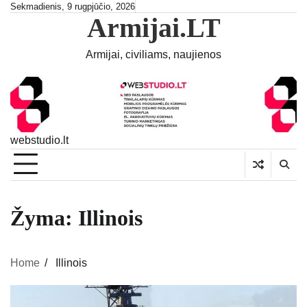
Skip
Sekmadienis, 9 rugpjūčio, 2026
Armijai.LT
to
content
Armijai, civiliams, naujienos
webstudio.lt
Žyma:
Illinois
Home
Illinois