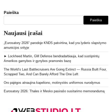
Paieška
Paieška
Naujausi įrašai
„Eurosatory 2026“ parodoje KNDS patvirtina, kad yra lyderis slapstymo
amunicijos srityje
► Lockheed Martin, GM Defense bendradarbiauja, kad sustiprintų
Amerikos gamybos ir gynybos pramonės bazę
The World’s Last Battlecruisers Are Going Extinct — Russia Built Four,
Scrapped Two, And Can Barely Afford The One Left
Oro pajėgos atnaujina kapeliono, motinystės uniformos nurodymus
Eurosatory 2026: Thales ir Mesko pasirašo susitarimo memorandumą