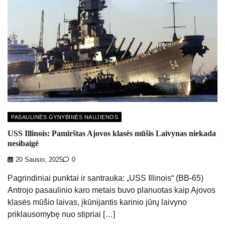
PASAULINĖS GYNYBINĖS NAUJIENOS
USS Illinois: Pamirštas Ajovos klasės mūšis Laivynas niekada
nesibaigė
20 Sausio, 2025
0
Pagrindiniai punktai ir santrauka: „USS Illinois“ (BB-65)
Antrojo pasaulinio karo metais buvo planuotas kaip Ajovos
klasės mūšio laivas, įkūnijantis karinio jūrų laivyno
priklausomybę nuo stipriai […]