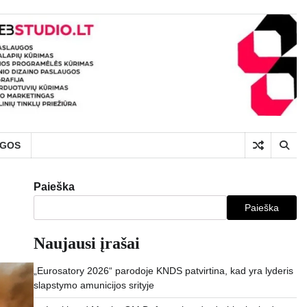
UGOS
Paieška
Paieška
Naujausi įrašai
„Eurosatory 2026“ parodoje KNDS patvirtina, kad yra lyderis
slapstymo amunicijos srityje