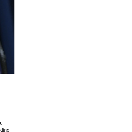
su
ūdino