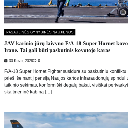
PASAULINĖS GYNYBINĖS NAUJIENOS
JAV karinio jūrų laivyno F/A-18 Super Hornet kovo
Irane. Tai gali būti paskutinis kovotojo karas
30 Kovo, 2026
0
F/A-18 Super Hornet Fighter susidūrė su paskutiniu konfliktu
prieš išeinant į pensiją Naujos kartos infraraudonųjų spinduli
taikinio sekimas, konformiški degalų bakai, visiškai pertvarky
skaitmeninė kabina […]