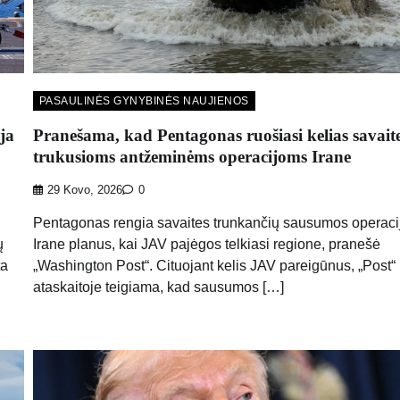
PASAULINĖS GYNYBINĖS NAUJIENOS
ja
Pranešama, kad Pentagonas ruošiasi kelias savait
trukusioms antžeminėms operacijoms Irane
29 Kovo, 2026
0
Pentagonas rengia savaites trunkančių sausumos operaci
ų
Irane planus, kai JAV pajėgos telkiasi regione, pranešė
ta
„Washington Post“. Cituojant kelis JAV pareigūnus, „Post“
ataskaitoje teigiama, kad sausumos […]