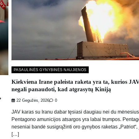
PASAULINĖS GYNYBINĖS NAUJIENOS
Kiekviena Irane paleista raketa yra ta, kurios JA
negali panaudoti, kad atgrasytų Kiniją
,
22 Gegužės, 2026
0
JAV karas su Iranu dabar tęsiasi daugiau nei du mėnesius
Pentagono amunicijos atsargos yra labai trumpos. Penta
neseniai bandė susigrąžinti oro gynybos raketas „Patriot“,
[…]