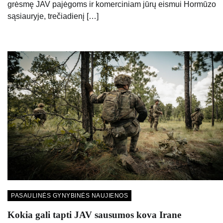
grėsmę JAV pajėgoms ir komerciniam jūrų eismui Hormūzo
sąsiauryje, trečiadienį […]
PASAULINĖS GYNYBINĖS NAUJIENOS
Kokia gali tapti JAV sausumos kova Irane