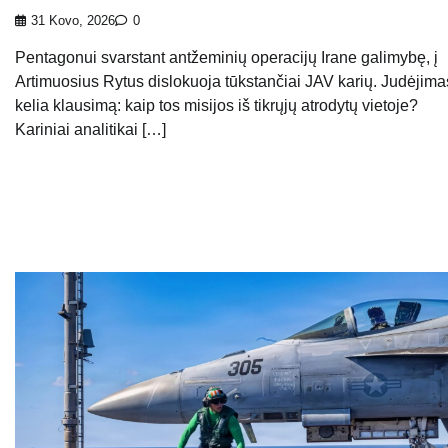
31 Kovo, 2026
0
Pentagonui svarstant antžeminių operacijų Irane galimybę, į
Artimuosius Rytus dislokuoja tūkstančiai JAV karių. Judėjima
kelia klausimą: kaip tos misijos iš tikrųjų atrodytų vietoje?
Kariniai analitikai […]