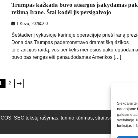
Trumpas kažkada buvo atsargus įsakydamas pake
režimą Irane. Štai kodėl jis persigalvojo
1 Kovo, 2026
0
Šeštadienį vykusioje karinėje operacijoje prieš Iraną prez
Donaldas Trumpas pademonstravo dramatišką rizikos
tolerancijos raidą, vos per kelis mėnesius pakoreguodama
buvo pasirengęs eiti panaudodamas Amerikos […]
1
2
Siekdami teik
naudojame to
galėsime apd
O tekstų rašymas, turinio kūrimas, straipsnių rašymas ir 
svetainėje. 
funkcijas ir 