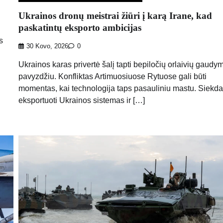
Ukrainos dronų meistrai žiūri į karą Irane, kad
paskatintų eksporto ambicijas
s
30 Kovo, 2026
0
Ukrainos karas privertė šalį tapti bepiločių orlaivių gaudy
pavyzdžiu. Konfliktas Artimuosiuose Rytuose gali būti
momentas, kai technologija taps pasauliniu mastu. Siek
eksportuoti Ukrainos sistemas ir […]