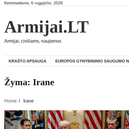
Skip
Ketvirtadienis, 6 rugpjūčio, 2026
to
content
Armijai.LT
Armijai, civiliams, naujienos
KRAŠTO APSAUGA
EUROPOS GYNYBININIO SAUGUMO 
Žyma:
Irane
Home
Irane