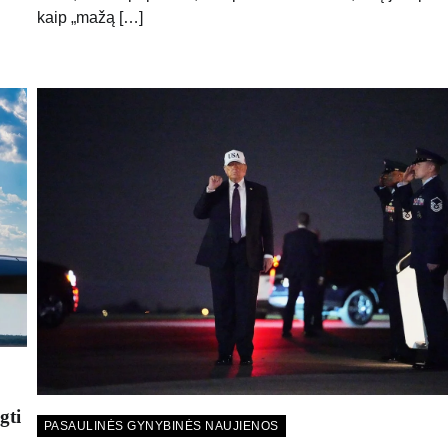
kaip „mažą […]
gti
PASAULINĖS GYNYBINĖS NAUJIENOS