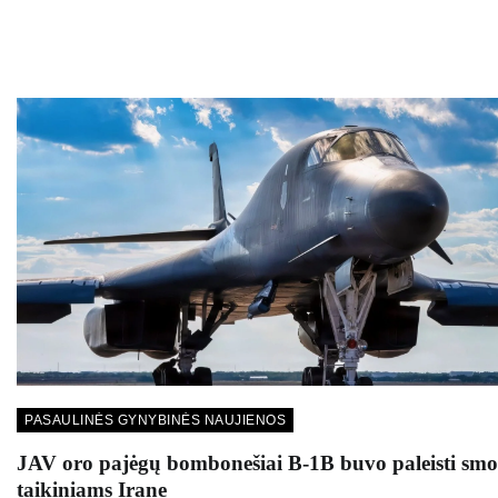
PASAULINĖS GYNYBINĖS NAUJIENOS
JAV oro pajėgų bombonešiai B-1B buvo paleisti smo
taikiniams Irane