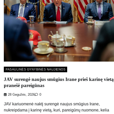
PASAULINĖS GYNYBINĖS NAUJIENOS
JAV surengė naujus smūgius Irane prieš karinę vietą
pranešė pareigūnas
28 Gegužės, 2026
0
JAV kariuomenė naktį surengė naujus smūgius Irane,
nukreipdama į karinę vietą, kuri, pareigūnų nuomone, kelia