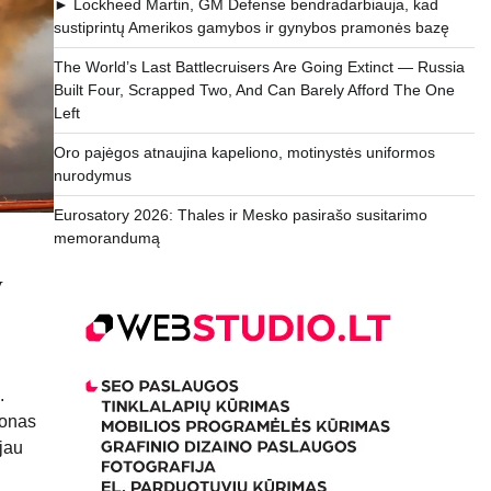
► Lockheed Martin, GM Defense bendradarbiauja, kad
sustiprintų Amerikos gamybos ir gynybos pramonės bazę
The World’s Last Battlecruisers Are Going Extinct — Russia
Built Four, Scrapped Two, And Can Barely Afford The One
Left
Oro pajėgos atnaujina kapeliono, motinystės uniformos
nurodymus
Eurosatory 2026: Thales ir Mesko pasirašo susitarimo
memorandumą
V
.
gonas
 jau