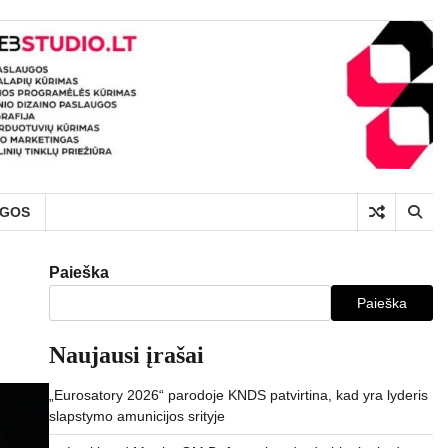
UGOS
Paieška
Paieška
Naujausi įrašai
„Eurosatory 2026“ parodoje KNDS patvirtina, kad yra lyderis
slapstymo amunicijos srityje