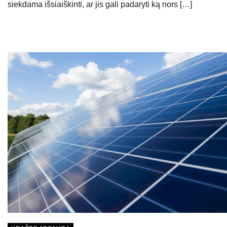
siekdama išsiaiškinti, ar jis gali padaryti ką nors […]