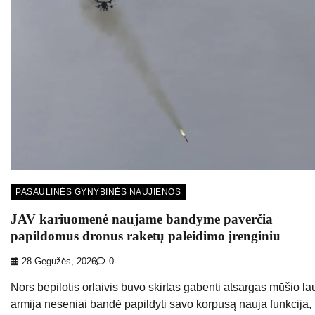
PASAULINĖS GYNYBINĖS NAUJIENOS
JAV kariuomenė naujame bandyme paverčia
papildomus dronus raketų paleidimo įrenginiu
28 Gegužės, 2026
0
Nors bepilotis orlaivis buvo skirtas gabenti atsargas mūšio la
armija neseniai bandė papildyti savo korpusą nauja funkcija,