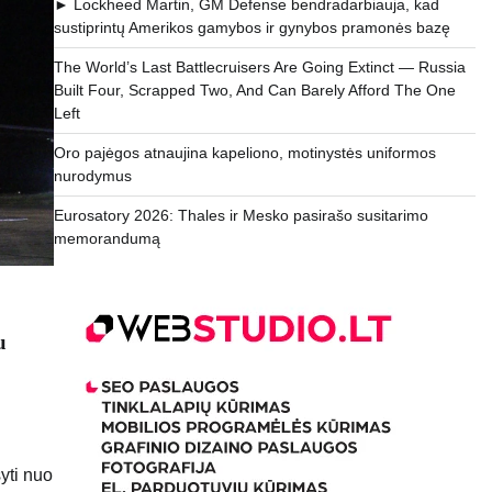
► Lockheed Martin, GM Defense bendradarbiauja, kad
sustiprintų Amerikos gamybos ir gynybos pramonės bazę
The World’s Last Battlecruisers Are Going Extinct — Russia
Built Four, Scrapped Two, And Can Barely Afford The One
Left
Oro pajėgos atnaujina kapeliono, motinystės uniformos
nurodymus
Eurosatory 2026: Thales ir Mesko pasirašo susitarimo
memorandumą
u
yti nuo