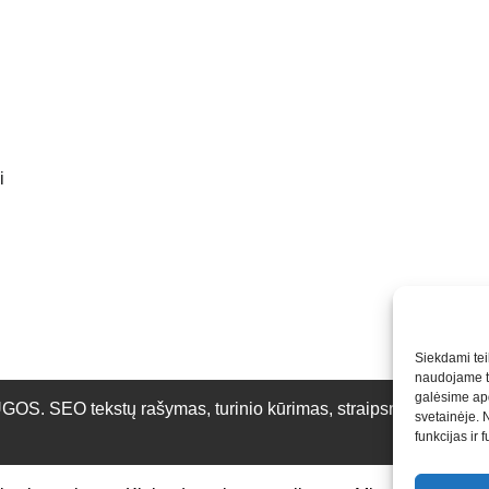
i
Siekdami teik
naudojame to
galėsime apd
O tekstų rašymas, turinio kūrimas, straipsnių rašymas ir 
svetainėje. 
funkcijas ir 