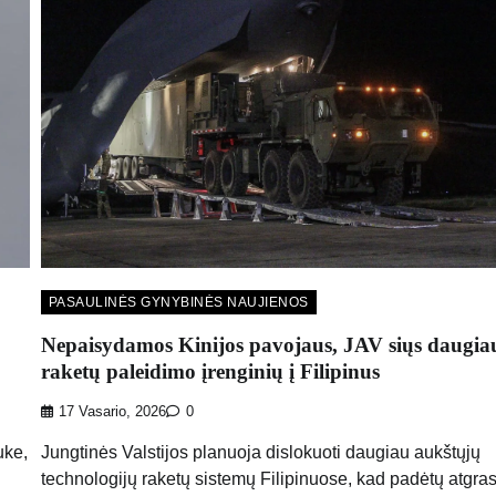
PASAULINĖS GYNYBINĖS NAUJIENOS
Nepaisydamos Kinijos pavojaus, JAV siųs daugia
raketų paleidimo įrenginių į Filipinus
17 Vasario, 2026
0
uke,
Jungtinės Valstijos planuoja dislokuoti daugiau aukštųjų
technologijų raketų sistemų Filipinuose, kad padėtų atgras