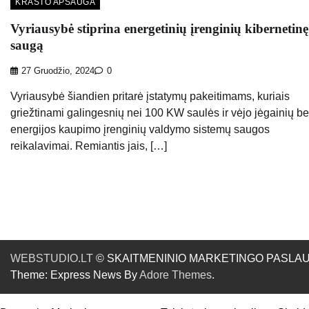
KRAŠTO APSAUGA
Vyriausybė stiprina energetinių įrenginių kibernetinę
saugą
27 Gruodžio, 2024
0
Vyriausybė šiandien pritarė įstatymų pakeitimams, kuriais
griežtinami galingesnių nei 100 KW saulės ir vėjo jėgainių be
energijos kaupimo įrenginių valdymo sistemų saugos
reikalavimai. Remiantis jais, […]
WEBSTUDIO.LT
© SKAITMENINIO MARKETINGO PASLAUGOS. SE
Theme: Express News By
Adore Themes
.