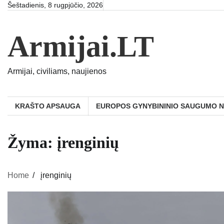
Skip
Šeštadienis, 8 rugpjūčio, 2026
to
content
Armijai.LT
Armijai, civiliams, naujienos
KRAŠTO APSAUGA
EUROPOS GYNYBININIO SAUGUMO 
Žyma:
įrenginių
Home
įrenginių