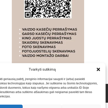
Tvarkyti sutikimą
ti geriausią patirtį, įrenginio informacijai saugoti ir (arba) pasiekti
kias technologijas kaip slapukus. Jei sutiksime su šiomis technologijomis,
oroti duomenis, tokius kaip naršymo elgsena arba unikalūs ID šioje
talpinimas į mūsų valdomas svetaines.2026
Armijai.LT
Nesutikimas arba sutikimo atšaukimas gali neigiamai paveikti tam tikras
funkcijas.