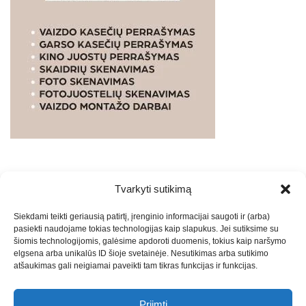
Tvarkyti sutikimą
WEBSTUDIO.LT
© SKAITMENINIO MARKETINGO
Siekdami teikti geriausią patirtį, įrenginio informacijai saugoti ir (arba)
PASLAUGOS. SEO tekstų rašymas, turinio kūrimas,
pasiekti naudojame tokias technologijas kaip slapukus. Jei sutiksime su
straipsnių rašymas ir talpinimas į mūsų valdomas
šiomis technologijomis, galėsime apdoroti duomenis, tokius kaip naršymo
svetaines.2026
Armijai.LT
Theme: Express News By
Adore
elgsena arba unikalūs ID šioje svetainėje. Nesutikimas arba sutikimo
atšaukimas gali neigiamai paveikti tam tikras funkcijas ir funkcijas.
Themes
.
Priimti