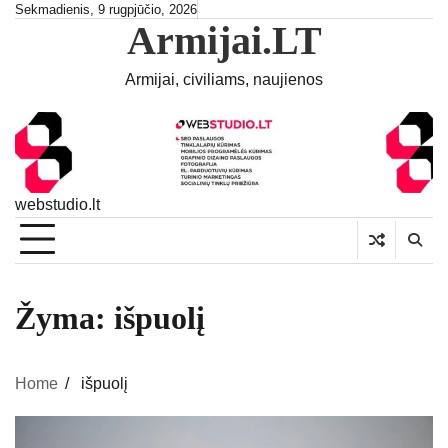
Skip
Sekmadienis, 9 rugpjūčio, 2026
Armijai.LT
to
content
Armijai, civiliams, naujienos
webstudio.lt
Žyma:
išpuolį
Home
išpuolį