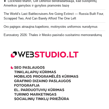
► Lockheed Martin, GM Defense bendradarbiauja, kad sustiprintų
Amerikos gamybos ir gynybos pramonės bazę
The World’s Last Battlecruisers Are Going Extinct — Russia Built Four,
Scrapped Two, And Can Barely Afford The One Left
Oro pajėgos atnaujina kapeliono, motinystės uniformos nurodymus
Eurosatory 2026: Thales ir Mesko pasirašo susitarimo memorandumą