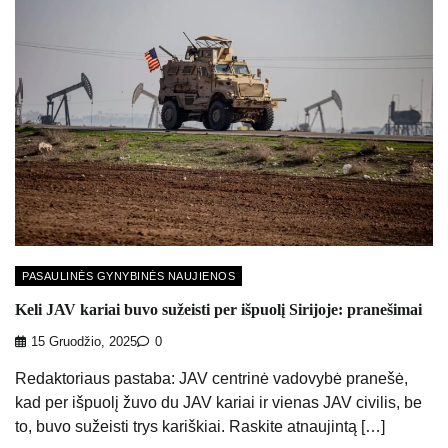
PASAULINĖS GYNYBINĖS NAUJIENOS
Keli JAV kariai buvo sužeisti per išpuolį Sirijoje: pranešimai
15 Gruodžio, 2025
0
Redaktoriaus pastaba: JAV centrinė vadovybė pranešė,
kad per išpuolį žuvo du JAV kariai ir vienas JAV civilis, be
to, buvo sužeisti trys kariškiai. Raskite atnaujintą […]