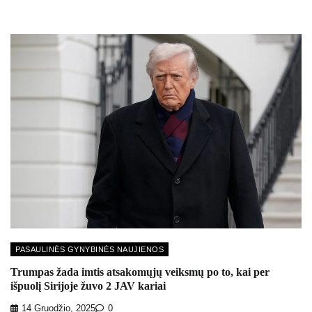
PASAULINĖS GYNYBINĖS NAUJIENOS
Trumpas žada imtis atsakomųjų veiksmų po to, kai per
išpuolį Sirijoje žuvo 2 JAV kariai
14 Gruodžio, 2025
0