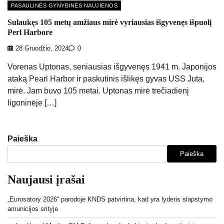
PASAULINĖS GYNYBINĖS NAUJIENOS
Sulaukęs 105 metų amžiaus mirė vyriausias išgyvenęs išpuolį
Perl Harbore
28 Gruodžio, 2024
0
Vorenas Uptonas, seniausias išgyvenęs 1941 m. Japonijos
ataką Pearl Harbor ir paskutinis išlikęs gyvas USS Juta,
mirė. Jam buvo 105 metai. Uptonas mirė trečiadienį
ligoninėje […]
Paieška
Paieška
Naujausi įrašai
„Eurosatory 2026“ parodoje KNDS patvirtina, kad yra lyderis slapstymo
amunicijos srityje