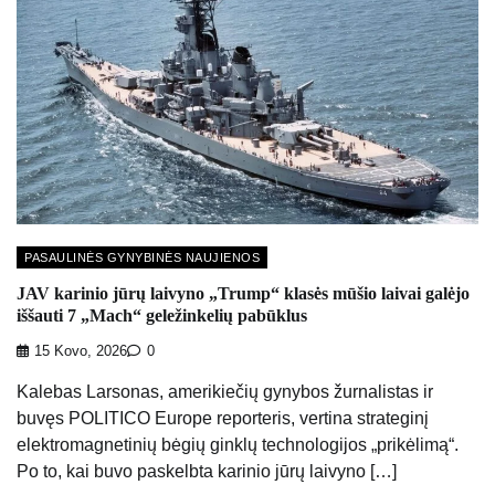
PASAULINĖS GYNYBINĖS NAUJIENOS
JAV karinio jūrų laivyno „Trump“ klasės mūšio laivai galėjo
iššauti 7 „Mach“ geležinkelių pabūklus
15 Kovo, 2026
0
Kalebas Larsonas, amerikiečių gynybos žurnalistas ir
buvęs POLITICO Europe reporteris, vertina strateginį
elektromagnetinių bėgių ginklų technologijos „prikėlimą“.
Po to, kai buvo paskelbta karinio jūrų laivyno […]