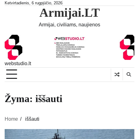
Skip
Ketvirtadienis, 6 rugpjūčio, 2026
Armijai.LT
to
content
Armijai, civiliams, naujienos
webstudio.lt
Žyma:
iššauti
Home
iššauti