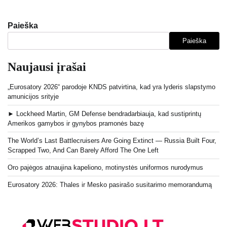
Paieška
Paieška
Naujausi įrašai
„Eurosatory 2026“ parodoje KNDS patvirtina, kad yra lyderis slapstymo
amunicijos srityje
► Lockheed Martin, GM Defense bendradarbiauja, kad sustiprintų
Amerikos gamybos ir gynybos pramonės bazę
The World’s Last Battlecruisers Are Going Extinct — Russia Built Four,
Scrapped Two, And Can Barely Afford The One Left
Oro pajėgos atnaujina kapeliono, motinystės uniformos nurodymus
Eurosatory 2026: Thales ir Mesko pasirašo susitarimo memorandumą