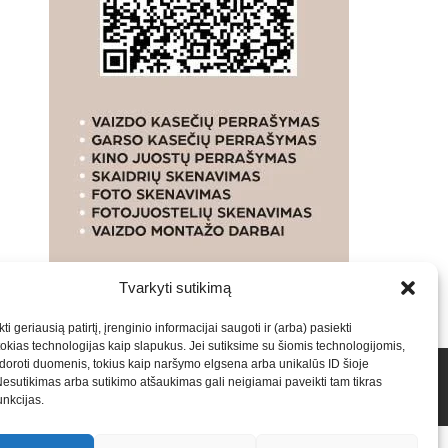
Tvarkyti sutikimą
ti geriausią patirtį, įrenginio informacijai saugoti ir (arba) pasiekti
kias technologijas kaip slapukus. Jei sutiksime su šiomis technologijomis,
oroti duomenis, tokius kaip naršymo elgsena arba unikalūs ID šioje
talpinimas į mūsų valdomas svetaines.2026
Armijai.LT
Nesutikimas arba sutikimo atšaukimas gali neigiamai paveikti tam tikras
funkcijas.