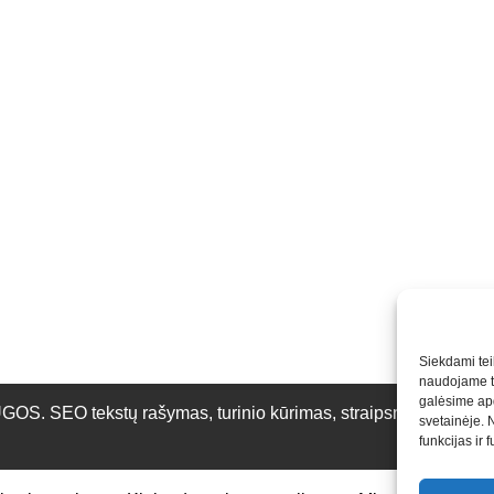
Siekdami teik
naudojame to
galėsime apd
O tekstų rašymas, turinio kūrimas, straipsnių rašymas ir 
svetainėje. 
funkcijas ir 