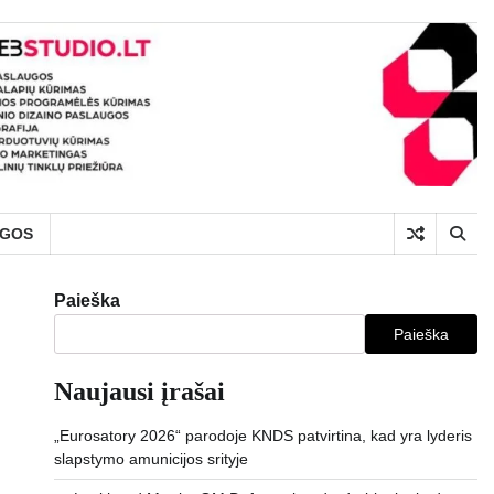
UGOS
Paieška
Paieška
Naujausi įrašai
„Eurosatory 2026“ parodoje KNDS patvirtina, kad yra lyderis
slapstymo amunicijos srityje