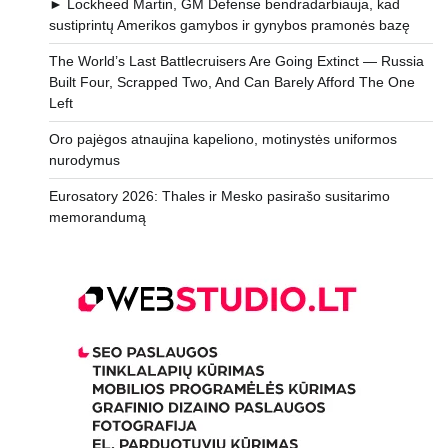
► Lockheed Martin, GM Defense bendradarbiauja, kad
sustiprintų Amerikos gamybos ir gynybos pramonės bazę
The World’s Last Battlecruisers Are Going Extinct — Russia
Built Four, Scrapped Two, And Can Barely Afford The One
Left
Oro pajėgos atnaujina kapeliono, motinystės uniformos
nurodymus
Eurosatory 2026: Thales ir Mesko pasirašo susitarimo
memorandumą