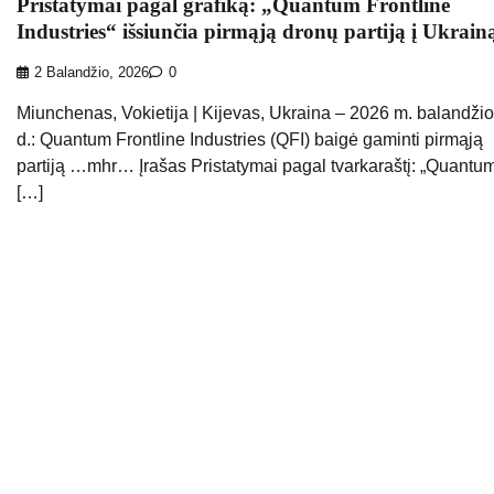
Pristatymai pagal grafiką: „Quantum Frontline
Industries“ išsiunčia pirmąją dronų partiją į Ukrain
2 Balandžio, 2026
0
Miunchenas, Vokietija | Kijevas, Ukraina – 2026 m. balandžio
d.: Quantum Frontline Industries (QFI) baigė gaminti pirmąją
partiją …mhr… Įrašas Pristatymai pagal tvarkaraštį: „Quantu
[…]