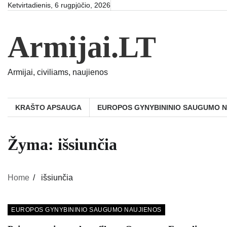
Skip
Ketvirtadienis, 6 rugpjūčio, 2026
to
content
Armijai.LT
Armijai, civiliams, naujienos
KRAŠTO APSAUGA
EUROPOS GYNYBININIO SAUGUMO 
Žyma:
išsiunčia
Home
išsiunčia
EUROPOS GYNYBININIO SAUGUMO NAUJIENOS