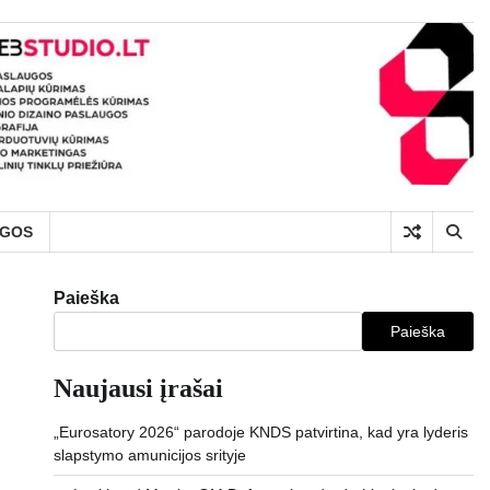
UGOS
Paieška
Paieška
Naujausi įrašai
„Eurosatory 2026“ parodoje KNDS patvirtina, kad yra lyderis
slapstymo amunicijos srityje