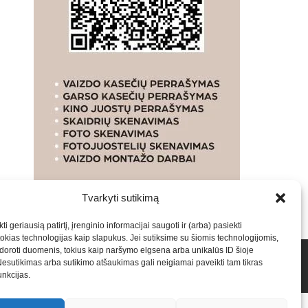
Tvarkyti sutikimą
ti geriausią patirtį, įrenginio informacijai saugoti ir (arba) pasiekti
kias technologijas kaip slapukus. Jei sutiksime su šiomis technologijomis,
oroti duomenis, tokius kaip naršymo elgsena arba unikalūs ID šioje
talpinimas į mūsų valdomas svetaines.2026
Armijai.LT
Nesutikimas arba sutikimo atšaukimas gali neigiamai paveikti tam tikras
funkcijas.