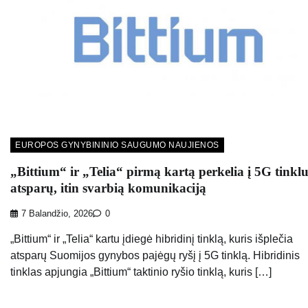
EUROPOS GYNYBININIO SAUGUMO NAUJIENOS
„Bittium“ ir „Telia“ pirmą kartą perkelia į 5G tinklu
atsparų, itin svarbią komunikaciją
7 Balandžio, 2026
0
„Bittium“ ir „Telia“ kartu įdiegė hibridinį tinklą, kuris išplečia
atsparų Suomijos gynybos pajėgų ryšį į 5G tinklą. Hibridinis
tinklas apjungia „Bittium“ taktinio ryšio tinklą, kuris […]