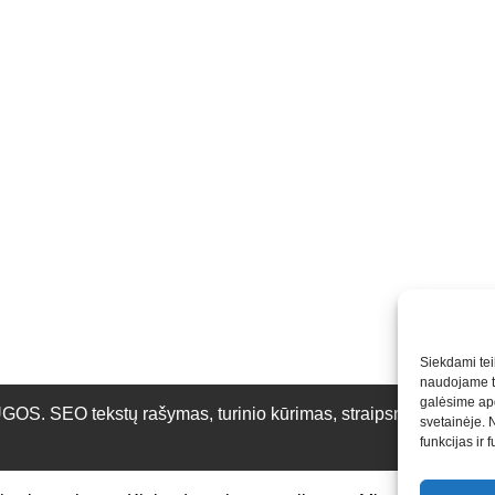
Siekdami teik
naudojame to
galėsime apd
O tekstų rašymas, turinio kūrimas, straipsnių rašymas ir 
svetainėje. 
funkcijas ir 