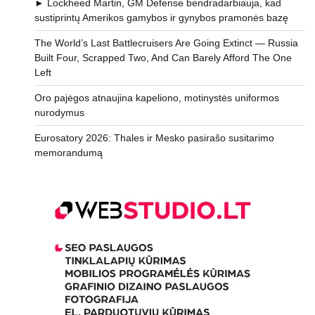
► Lockheed Martin, GM Defense bendradarbiauja, kad
sustiprintų Amerikos gamybos ir gynybos pramonės bazę
The World’s Last Battlecruisers Are Going Extinct — Russia
Built Four, Scrapped Two, And Can Barely Afford The One
Left
Oro pajėgos atnaujina kapeliono, motinystės uniformos
nurodymus
Eurosatory 2026: Thales ir Mesko pasirašo susitarimo
memorandumą