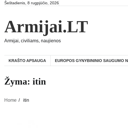
Skip
Šeštadienis, 8 rugpjūčio, 2026
to
content
Armijai.LT
Armijai, civiliams, naujienos
KRAŠTO APSAUGA
EUROPOS GYNYBININIO SAUGUMO 
Žyma:
itin
Home
itin