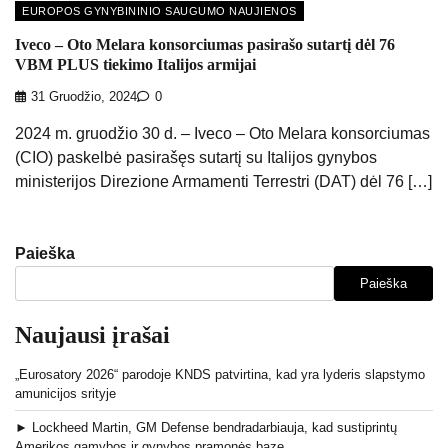
EUROPOS GYNYBININIO SAUGUMO NAUJIENOS
Iveco – Oto Melara konsorciumas pasirašo sutartį dėl 76
VBM PLUS tiekimo Italijos armijai
31 Gruodžio, 2024
0
2024 m. gruodžio 30 d. – Iveco – Oto Melara konsorciumas
(CIO) paskelbė pasirašęs sutartį su Italijos gynybos
ministerijos Direzione Armamenti Terrestri (DAT) dėl 76 […]
Paieška
Paieška
Naujausi įrašai
„Eurosatory 2026“ parodoje KNDS patvirtina, kad yra lyderis slapstymo
amunicijos srityje
► Lockheed Martin, GM Defense bendradarbiauja, kad sustiprintų
Amerikos gamybos ir gynybos pramonės bazę