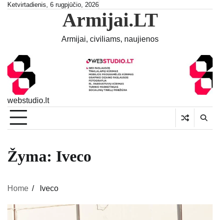
Skip
Ketvirtadienis, 6 rugpjūčio, 2026
Armijai.LT
to
content
Armijai, civiliams, naujienos
webstudio.lt
Žyma:
Iveco
Home
Iveco