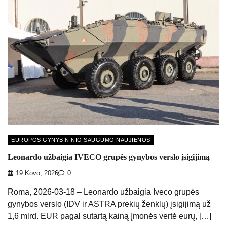
EUROPOS GYNYBININIO SAUGUMO NAUJIENOS
Leonardo užbaigia IVECO grupės gynybos verslo įsigijimą
19 Kovo, 2026
0
Roma, 2026-03-18 – Leonardo užbaigia Iveco grupės
gynybos verslo (IDV ir ASTRA prekių ženklų) įsigijimą už
1,6 mlrd. EUR pagal sutartą kainą Įmonės vertė eurų, […]