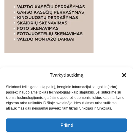
Tvarkyti sutikimą
WEBSTUDIO.LT
© SKAITMENINIO MARKETINGO
Siekdami teikti geriausią patirtį, įrenginio informacijai saugoti ir (arba)
PASLAUGOS. SEO tekstų rašymas, turinio kūrimas,
pasiekti naudojame tokias technologijas kaip slapukus. Jei sutiksime su
straipsnių rašymas ir talpinimas į mūsų valdomas
šiomis technologijomis, galėsime apdoroti duomenis, tokius kaip naršymo
svetaines.2026
Armijai.LT
Theme: Express News By
Adore
elgsena arba unikalūs ID šioje svetainėje. Nesutikimas arba sutikimo
atšaukimas gali neigiamai paveikti tam tikras funkcijas ir funkcijas.
Themes
.
Priimti
Draugai: -
Marketingo agentūra
-
Teisinės