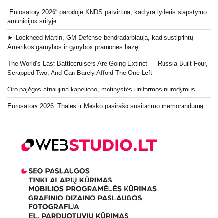
„Eurosatory 2026“ parodoje KNDS patvirtina, kad yra lyderis slapstymo
amunicijos srityje
► Lockheed Martin, GM Defense bendradarbiauja, kad sustiprintų
Amerikos gamybos ir gynybos pramonės bazę
The World’s Last Battlecruisers Are Going Extinct — Russia Built Four,
Scrapped Two, And Can Barely Afford The One Left
Oro pajėgos atnaujina kapeliono, motinystės uniformos nurodymus
Eurosatory 2026: Thales ir Mesko pasirašo susitarimo memorandumą