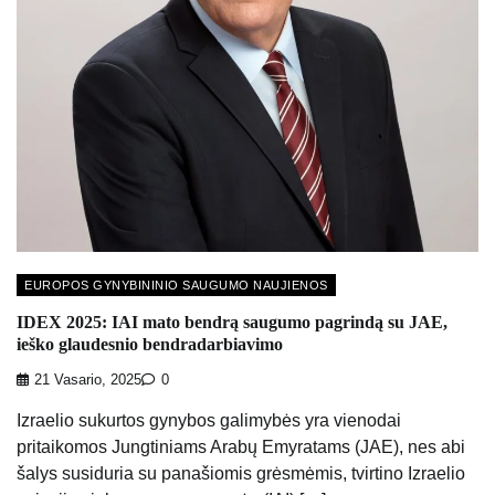
EUROPOS GYNYBININIO SAUGUMO NAUJIENOS
IDEX 2025: IAI mato bendrą saugumo pagrindą su JAE,
ieško glaudesnio bendradarbiavimo
21 Vasario, 2025
0
Izraelio sukurtos gynybos galimybės yra vienodai
pritaikomos Jungtiniams Arabų Emyratams (JAE), nes abi
šalys susiduria su panašiomis grėsmėmis, tvirtino Izraelio