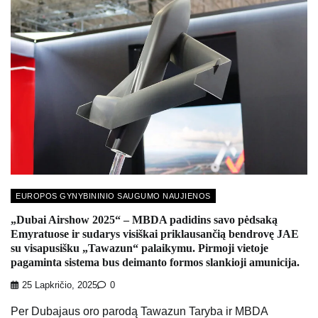
EUROPOS GYNYBININIO SAUGUMO NAUJIENOS
„Dubai Airshow 2025“ – MBDA padidins savo pėdsaką
Emyratuose ir sudarys visiškai priklausančią bendrovę JAE
su visapusišku „Tawazun“ palaikymu. Pirmoji vietoje
pagaminta sistema bus deimanto formos slankioji amunicija.
25 Lapkričio, 2025
0
Per Dubajaus oro parodą Tawazun Taryba ir MBDA