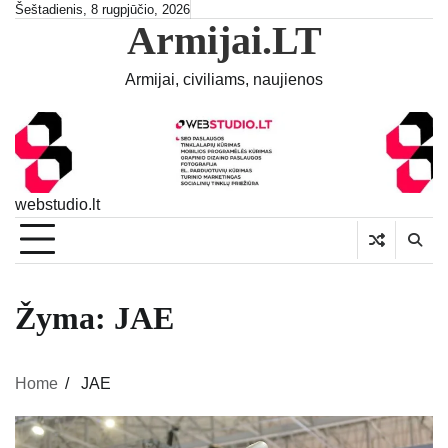
Skip
Šeštadienis, 8 rugpjūčio, 2026
Armijai.LT
to
content
Armijai, civiliams, naujienos
webstudio.lt
Žyma:
JAE
Home
JAE