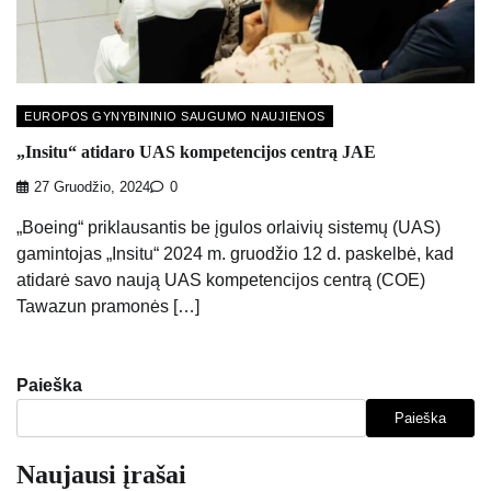
EUROPOS GYNYBININIO SAUGUMO NAUJIENOS
„Insitu“ atidaro UAS kompetencijos centrą JAE
27 Gruodžio, 2024
0
„Boeing“ priklausantis be įgulos orlaivių sistemų (UAS)
gamintojas „Insitu“ 2024 m. gruodžio 12 d. paskelbė, kad
atidarė savo naują UAS kompetencijos centrą (COE)
Tawazun pramonės […]
Paieška
Paieška
Naujausi įrašai