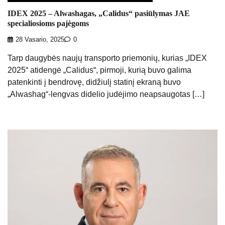
IDEX 2025 – Alwashagas, „Calidus“ pasiūlymas JAE
specialiosioms pajėgoms
28 Vasario, 2025
0
Tarp daugybės naujų transporto priemonių, kurias „IDEX
2025“ atidengė „Calidus“, pirmoji, kurią buvo galima
patenkinti į bendrovę, didžiulį statinį ekraną buvo
„Alwashag“-lengvas didelio judėjimo neapsaugotas […]