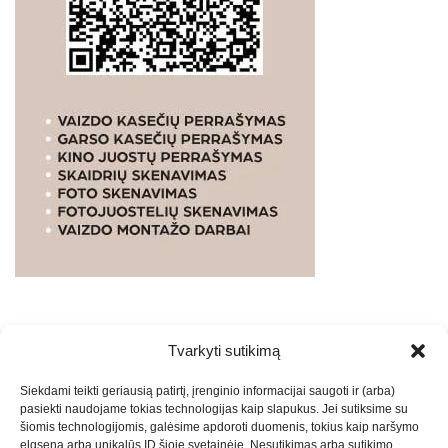
Tvarkyti sutikimą
WEBSTUDIO.LT
© SKAITMENINIO MARKETINGO
Siekdami teikti geriausią patirtį, įrenginio informacijai saugoti ir (arba)
PASLAUGOS. SEO tekstų rašymas, turinio kūrimas,
pasiekti naudojame tokias technologijas kaip slapukus. Jei sutiksime su
straipsnių rašymas ir talpinimas į mūsų valdomas
šiomis technologijomis, galėsime apdoroti duomenis, tokius kaip naršymo
svetaines.2026
Armijai.LT
Theme: Express News By
Adore
elgsena arba unikalūs ID šioje svetainėje. Nesutikimas arba sutikimo