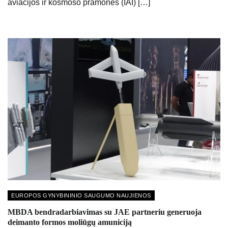
aviacijos ir kosmoso pramonės (IAI) […]
EUROPOS GYNYBININIO SAUGUMO NAUJIENOS
MBDA bendradarbiavimas su JAE partneriu generuoja
deimanto formos moliūgų amuniciją