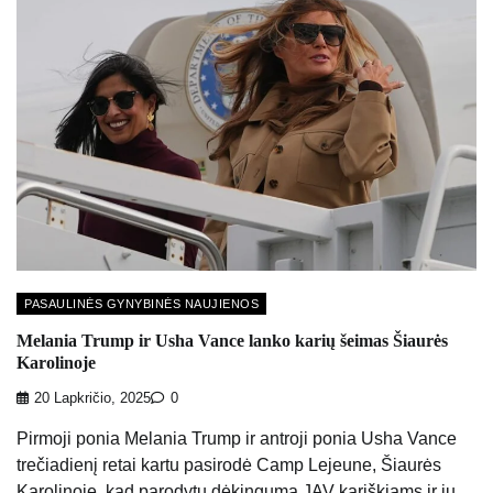
PASAULINĖS GYNYBINĖS NAUJIENOS
Melania Trump ir Usha Vance lanko karių šeimas Šiaurės
Karolinoje
20 Lapkričio, 2025
0
Pirmoji ponia Melania Trump ir antroji ponia Usha Vance
trečiadienį retai kartu pasirodė Camp Lejeune, Šiaurės
Karolinoje, kad parodytų dėkingumą JAV kariškiams ir jų