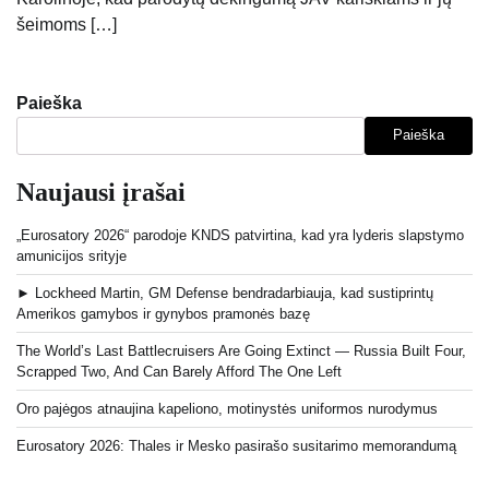
šeimoms […]
Paieška
Paieška
Naujausi įrašai
„Eurosatory 2026“ parodoje KNDS patvirtina, kad yra lyderis slapstymo
amunicijos srityje
► Lockheed Martin, GM Defense bendradarbiauja, kad sustiprintų
Amerikos gamybos ir gynybos pramonės bazę
The World’s Last Battlecruisers Are Going Extinct — Russia Built Four,
Scrapped Two, And Can Barely Afford The One Left
Oro pajėgos atnaujina kapeliono, motinystės uniformos nurodymus
Eurosatory 2026: Thales ir Mesko pasirašo susitarimo memorandumą