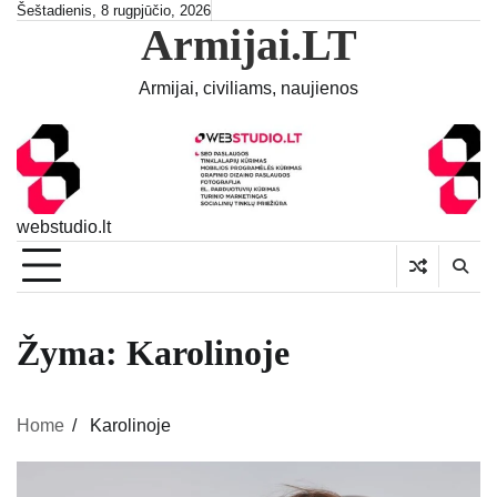
Skip
Šeštadienis, 8 rugpjūčio, 2026
Armijai.LT
to
content
Armijai, civiliams, naujienos
webstudio.lt
Žyma:
Karolinoje
Home
Karolinoje