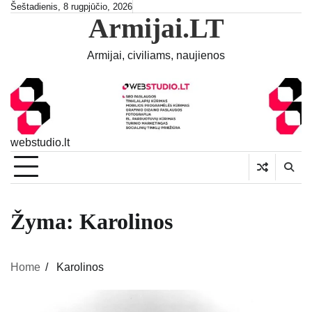
Skip
Šeštadienis, 8 rugpjūčio, 2026
Armijai.LT
to
content
Armijai, civiliams, naujienos
webstudio.lt
Žyma:
Karolinos
Home
Karolinos