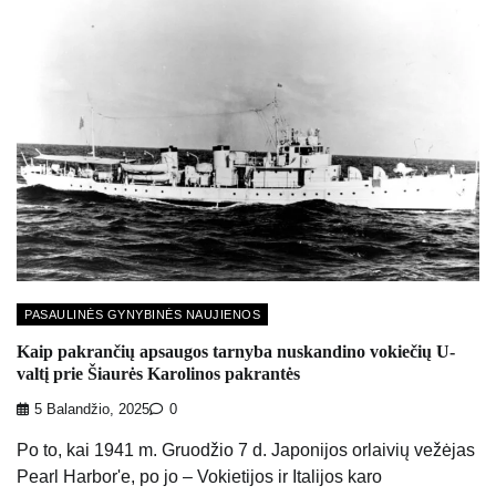
PASAULINĖS GYNYBINĖS NAUJIENOS
Kaip pakrančių apsaugos tarnyba nuskandino vokiečių U-
valtį prie Šiaurės Karolinos pakrantės
5 Balandžio, 2025
0
Po to, kai 1941 m. Gruodžio 7 d. Japonijos orlaivių vežėjas
Pearl Harbor'e, po jo – Vokietijos ir Italijos karo