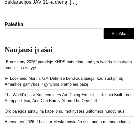
deklaracijos JAV 11 -ą dieną, […]
Paieška
Paieška
Naujausi įrašai
„Eurosatory 2026“ parodoje KNDS patvirtina, kad yra lyderis slapstymo
amunicijos srityje
► Lockheed Martin, GM Defense bendradarbiauja, kad sustiprintų
Amerikos gamybos ir gynybos pramonės bazę
The World’s Last Battlecruisers Are Going Extinct — Russia Built Four,
Scrapped Two, And Can Barely Afford The One Left
Oro pajėgos atnaujina kapeliono, motinystės uniformos nurodymus
Eurosatory 2026: Thales ir Mesko pasirašo susitarimo memorandumą