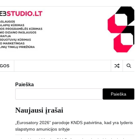
UGOS
Paieška
Paieška
Naujausi įrašai
„Eurosatory 2026“ parodoje KNDS patvirtina, kad yra lyderis
slapstymo amunicijos srityje