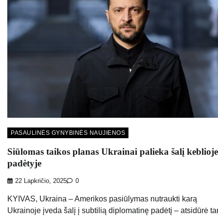
PASAULINĖS GYNYBINĖS NAUJIENOS
Siūlomas taikos planas Ukrainai palieka šalį keblioje
padėtyje
22 Lapkričio, 2025
0
KYIVAS, Ukraina – Amerikos pasiūlymas nutraukti karą
Ukrainoje įveda šalį į subtilią diplomatinę padėtį – atsidūrė ta