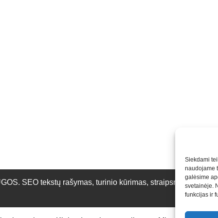
Siekdami teik
naudojame to
galėsime apd
O tekstų rašymas, turinio kūrimas, straipsnių rašymas ir 
svetainėje. 
funkcijas ir 