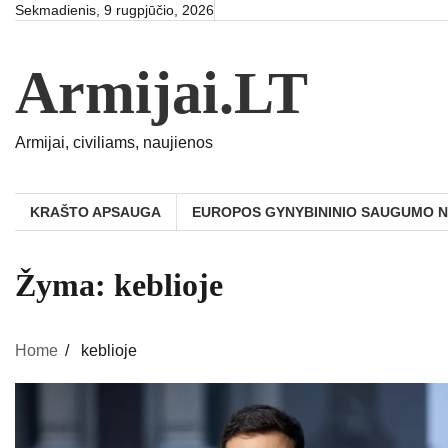
Skip
Sekmadienis, 9 rugpjūčio, 2026
to
content
Armijai.LT
Armijai, civiliams, naujienos
KRAŠTO APSAUGA
EUROPOS GYNYBININIO SAUGUMO 
Žyma:
keblioje
Home
keblioje