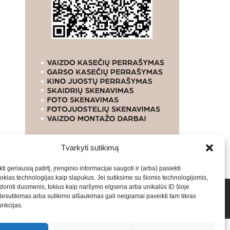
Tvarkyti sutikimą
ti geriausią patirtį, įrenginio informacijai saugoti ir (arba) pasiekti
kias technologijas kaip slapukus. Jei sutiksime su šiomis technologijomis,
oroti duomenis, tokius kaip naršymo elgsena arba unikalūs ID šioje
talpinimas į mūsų valdomas svetaines.2026
Armijai.LT
Nesutikimas arba sutikimo atšaukimas gali neigiamai paveikti tam tikras
funkcijas.