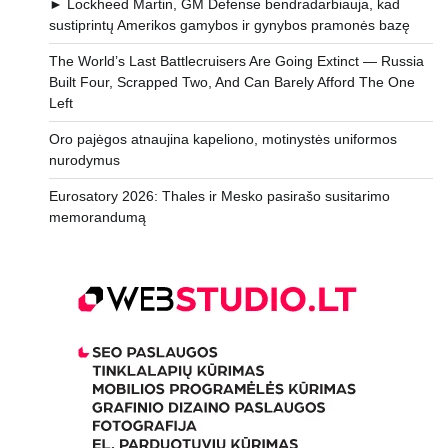
► Lockheed Martin, GM Defense bendradarbiauja, kad
sustiprintų Amerikos gamybos ir gynybos pramonės bazę
The World’s Last Battlecruisers Are Going Extinct — Russia
Built Four, Scrapped Two, And Can Barely Afford The One
Left
Oro pajėgos atnaujina kapeliono, motinystės uniformos
nurodymus
Eurosatory 2026: Thales ir Mesko pasirašo susitarimo
memorandumą