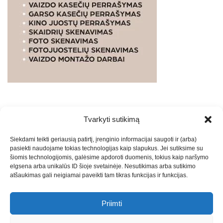
Tvarkyti sutikimą
WEBSTUDIO.LT
© SKAITMENINIO MARKETINGO
Siekdami teikti geriausią patirtį, įrenginio informacijai saugoti ir (arba)
PASLAUGOS. SEO tekstų rašymas, turinio kūrimas,
pasiekti naudojame tokias technologijas kaip slapukus. Jei sutiksime su
straipsnių rašymas ir talpinimas į mūsų valdomas
šiomis technologijomis, galėsime apdoroti duomenis, tokius kaip naršymo
svetaines.2026
Armijai.LT
Theme: Express News By
Adore
elgsena arba unikalūs ID šioje svetainėje. Nesutikimas arba sutikimo
atšaukimas gali neigiamai paveikti tam tikras funkcijas ir funkcijas.
Themes
.
Priimti
Draugai: -
Marketingo agentūra
-
Teisinės
konsultacijos
-
Skaidrių skenavimas
-
Klaipedos miesto