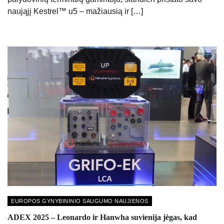
naująjį Kestrel™ u5 – mažiausią ir […]
EUROPOS GYNYBININIO SAUGUMO NAUJIENOS
ADEX 2025 – Leonardo ir Hanwha suvienija jėgas, kad