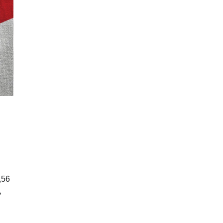
,56
,