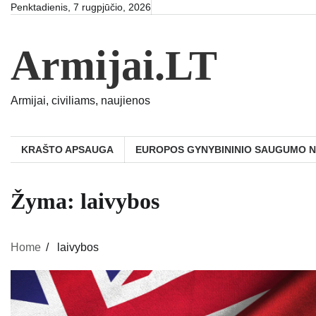
Skip
Penktadienis, 7 rugpjūčio, 2026
to
content
Armijai.LT
Armijai, civiliams, naujienos
KRAŠTO APSAUGA
EUROPOS GYNYBININIO SAUGUMO 
Žyma:
laivybos
Home
laivybos