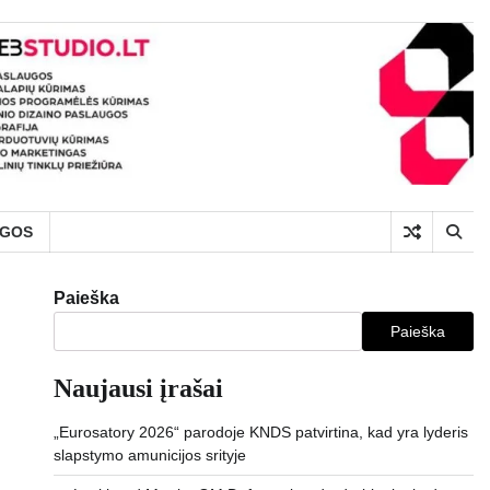
UGOS
Paieška
Paieška
Naujausi įrašai
„Eurosatory 2026“ parodoje KNDS patvirtina, kad yra lyderis
slapstymo amunicijos srityje