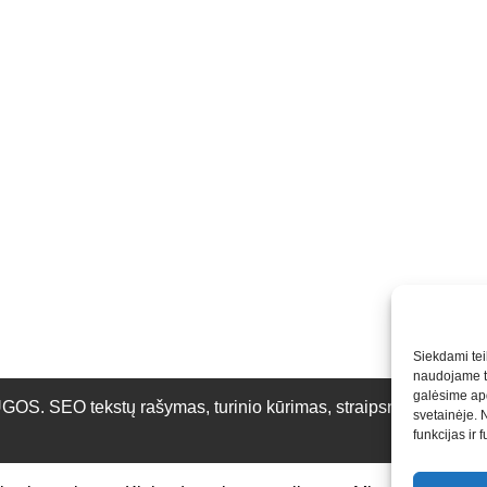
Siekdami teik
naudojame to
galėsime apd
O tekstų rašymas, turinio kūrimas, straipsnių rašymas ir 
svetainėje. 
funkcijas ir 