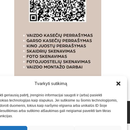
Tvarkyti sutikimą
ti geriausią patirtį, įrenginio informacijai saugoti ir (arba) pasiekti
kias technologijas kaip slapukus. Jei sutiksime su šiomis technologijomis,
oroti duomenis, tokius kaip naršymo elgsena arba unikalūs ID šioje
talpinimas į mūsų valdomas svetaines.2026
Armijai.LT
Nesutikimas arba sutikimo atšaukimas gali neigiamai paveikti tam tikras
funkcijas.