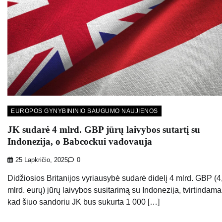
EUROPOS GYNYBININIO SAUGUMO NAUJIENOS
JK sudarė 4 mlrd. GBP jūrų laivybos sutartį su
Indonezija, o Babcockui vadovauja
25 Lapkričio, 2025
0
Didžiosios Britanijos vyriausybė sudarė didelį 4 mlrd. GBP (4
mlrd. eurų) jūrų laivybos susitarimą su Indonezija, tvirtindama
kad šiuo sandoriu JK bus sukurta 1 000 […]