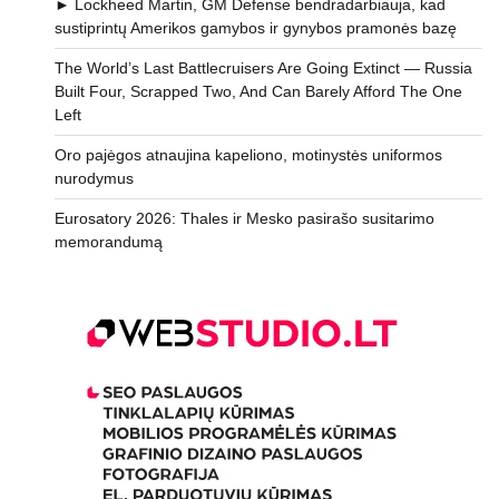
► Lockheed Martin, GM Defense bendradarbiauja, kad
sustiprintų Amerikos gamybos ir gynybos pramonės bazę
The World’s Last Battlecruisers Are Going Extinct — Russia
Built Four, Scrapped Two, And Can Barely Afford The One
Left
Oro pajėgos atnaujina kapeliono, motinystės uniformos
nurodymus
Eurosatory 2026: Thales ir Mesko pasirašo susitarimo
memorandumą