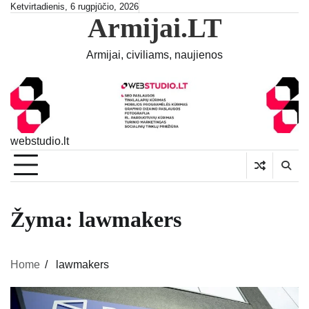
Skip
Ketvirtadienis, 6 rugpjūčio, 2026
Armijai.LT
to
content
Armijai, civiliams, naujienos
webstudio.lt
Žyma:
lawmakers
Home
lawmakers