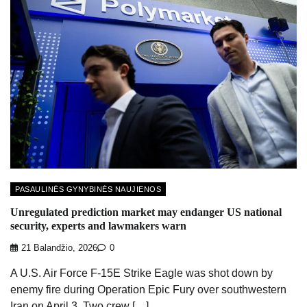
PASAULINĖS GYNYBINĖS NAUJIENOS
Unregulated prediction market may endanger US national
security, experts and lawmakers warn
21 Balandžio, 2026
0
A U.S. Air Force F-15E Strike Eagle was shot down by
enemy fire during Operation Epic Fury over southwestern
Iran on April 3. Two crew […]