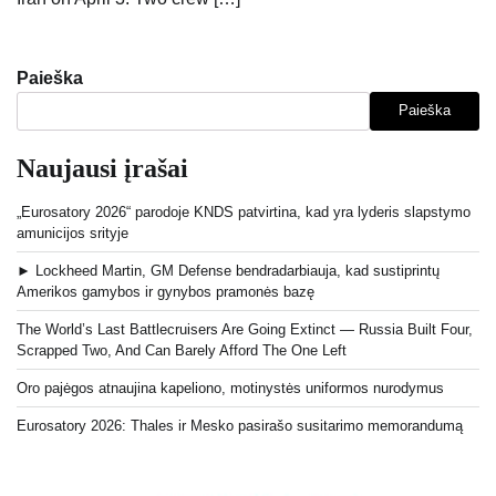
Paieška
Paieška
Naujausi įrašai
„Eurosatory 2026“ parodoje KNDS patvirtina, kad yra lyderis slapstymo
amunicijos srityje
► Lockheed Martin, GM Defense bendradarbiauja, kad sustiprintų
Amerikos gamybos ir gynybos pramonės bazę
The World’s Last Battlecruisers Are Going Extinct — Russia Built Four,
Scrapped Two, And Can Barely Afford The One Left
Oro pajėgos atnaujina kapeliono, motinystės uniformos nurodymus
Eurosatory 2026: Thales ir Mesko pasirašo susitarimo memorandumą