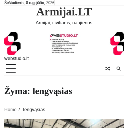
Skip
Šeštadienis, 8 rugpjūčio, 2026
Armijai.LT
to
content
Armijai, civiliams, naujienos
webstudio.lt
Žyma:
lengvąsias
Home
lengvąsias