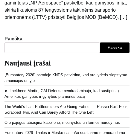
gamintojas „NP Aerospace“ paskelbė, kad gamybos linija,
skirta likusioms 87 lengvosioms taktinėms transporto
priemonėms (LTTV) pristatyti Belgijos MOD (BeMOD), […]
Paieška
Paieška
Naujausi įrašai
„Eurosatory 2026“ parodoje KNDS patvirtina, kad yra lyderis slapstymo
amunicijos srityje
► Lockheed Martin, GM Defense bendradarbiauja, kad sustiprintų
Amerikos gamybos ir gynybos pramonės bazę
The World’s Last Battlecruisers Are Going Extinct — Russia Built Four,
Scrapped Two, And Can Barely Afford The One Left
Oro pajėgos atnaujina kapeliono, motinystės uniformos nurodymus
Eurosatory 2026: Thales ir Mesko pasirašo susitarimo memorandumą