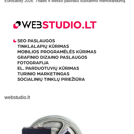
Eurosatory 2026: Thales ir Mesko pasirašo susitarimo memorandumą
webstudio.lt