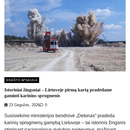
KRAŠTO APSAUGA
Istoriniai žingsniai – Lietuvoje pirmą kartą pradedame
gaminti karinius sprogmenis
23 Gegužės, 2026
0
Susisiekimo ministerijos bendrovė „Detonas“ pradeda
karinių sprogmenų gamybą Lietuvoje – tai istorinis žingsnis
stiprinant nacionalinius gynybos pajėgumus, mažinant