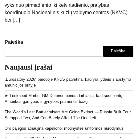
vyks nuo pirmadienio iki ketvirtadienio, pratybas
koordinuoja Nacionalinis krizių valdymo centras (NKVC)
bei […]
Paieška
Paieška
Naujausi įrašai
„Eurosatory 2026“ parodoje KNDS patvirtina, kad yra lyderis slapstymo
amunicijos srityje
► Lockheed Martin, GM Defense bendradarbiauja, kad sustiprintų
Amerikos gamybos ir gynybos pramonės bazę
The World’s Last Battlecruisers Are Going Extinct — Russia Built Four,
Scrapped Two, And Can Barely Afford The One Left
Oro pajėgos atnaujina kapeliono, motinystės uniformos nurodymus