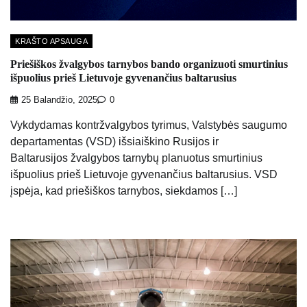
KRAŠTO APSAUGA
Priešiškos žvalgybos tarnybos bando organizuoti smurtinius
išpuolius prieš Lietuvoje gyvenančius baltarusius
25 Balandžio, 2025
0
Vykdydamas kontržvalgybos tyrimus, Valstybės saugumo
departamentas (VSD) išsiaiškino Rusijos ir
Baltarusijos žvalgybos tarnybų planuotus smurtinius
išpuolius prieš Lietuvoje gyvenančius baltarusius. VSD
įspėja, kad priešiškos tarnybos, siekdamos […]