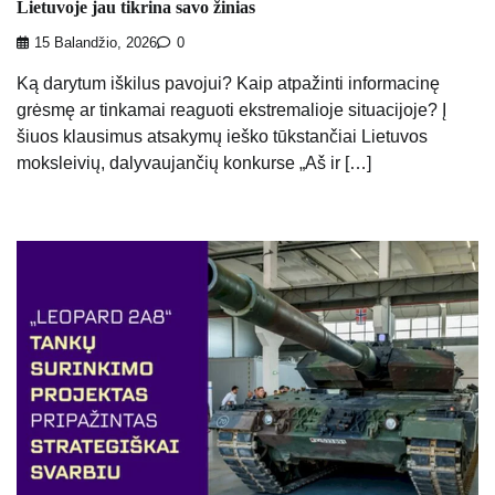
Lietuvoje jau tikrina savo žinias
15 Balandžio, 2026
0
Ką darytum iškilus pavojui? Kaip atpažinti informacinę
grėsmę ar tinkamai reaguoti ekstremalioje situacijoje? Į
šiuos klausimus atsakymų ieško tūkstančiai Lietuvos
moksleivių, dalyvaujančių konkurse „Aš ir […]