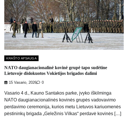
KRAŠTO APSAUGA
NATO daugianacionalinė kovinė grupė tapo sudėtine
Lietuvoje dislokuotos Vokietijos brigados dalimi
15 Vasario, 2026
0
Vasario 4 d., Kauno Santakos parke, įvyko iškilminga
NATO daugianacionalinės kovinės grupės vadovavimo
perdavimo ceremonija, kurios metu Lietuvos kariuomenės
pėstininkų brigada „Geležinis Vilkas“ perdavė kovinės […]