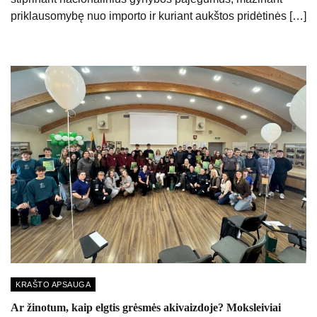
priklausomybę nuo importo ir kuriant aukštos pridėtinės […]
KRAŠTO APSAUGA
Ar žinotum, kaip elgtis grėsmės akivaizdoje? Moksleiviai