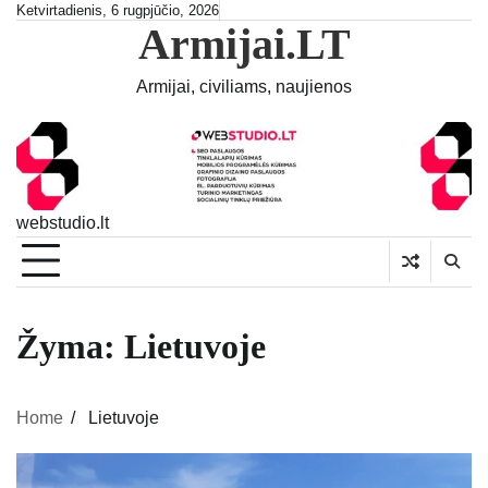
Skip
Ketvirtadienis, 6 rugpjūčio, 2026
Armijai.LT
to
content
Armijai, civiliams, naujienos
webstudio.lt
Žyma:
Lietuvoje
Home
Lietuvoje